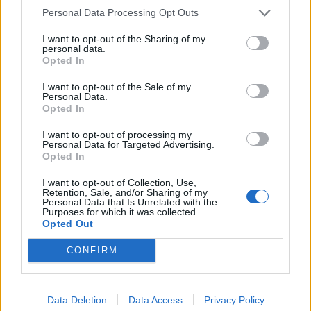
Personal Data Processing Opt Outs
I want to opt-out of the Sharing of my
personal data.
Opted In
I want to opt-out of the Sale of my
Personal Data.
Opted In
Pour un ventre plat, pensez surtout à travailler vos
I want to opt-out of processing my
abdominaux profonds.
Personal Data for Targeted Advertising.
Opted In
La course permettrait d’améliorer la
mémoire et de réduire le stress
I want to opt-out of Collection, Use,
Retention, Sale, and/or Sharing of my
Personal Data that Is Unrelated with the
Purposes for which it was collected.
Opted Out
CONFIRM
Data Deletion
Data Access
Privacy Policy