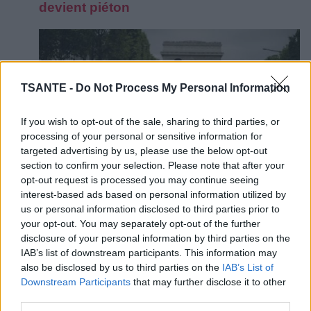
devient piéton
TSANTE -
Do Not Process My Personal Information
If you wish to opt-out of the sale, sharing to third parties, or
processing of your personal or sensitive information for
targeted advertising by us, please use the below opt-out
section to confirm your selection. Please note that after your
opt-out request is processed you may continue seeing
interest-based ads based on personal information utilized by
Le programme, une journée sans voiture, s'annonçait
us or personal information disclosed to third parties prior to
alléchant.
your opt-out. You may separately opt-out of the further
L’exercice roi spécial ventre plat d'après
disclosure of your personal information by third parties on the
IAB’s list of downstream participants. This information may
un coach personnel !
also be disclosed by us to third parties on the
IAB’s List of
Downstream Participants
that may further disclose it to other
third parties.