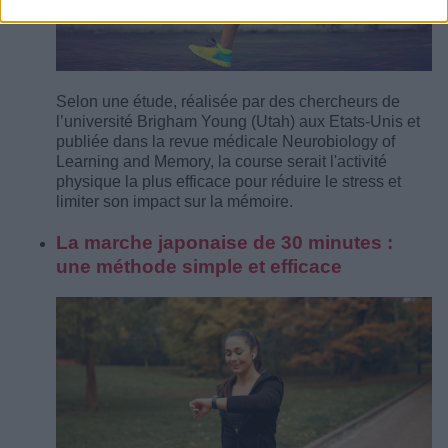
Selon une étude, réalisée par des chercheurs de
l’université Brigham Young (Utah) aux Etats-Unis et
publiée dans la revue médicale Neurobiology of
Learning and Memory, la course serait l'activité
physique la plus efficace pour réduire le stress et
limiter son impact sur la mémoire.
La marche japonaise de 30 minutes :
une méthode simple et efficace