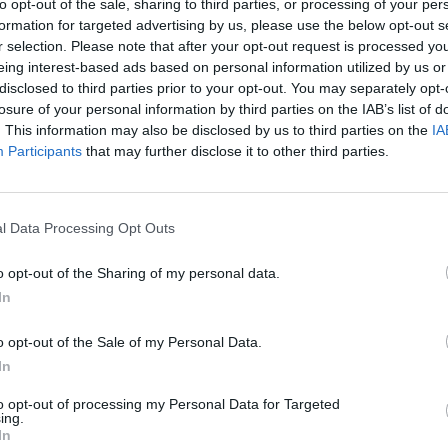
pâtes ...
to opt-out of the sale, sharing to third parties, or processing of your per
LES PÂTES AUG
formation for targeted advertising by us, please use the below opt-out s
ELLES VRAIMENT LE
r selection. Please note that after your opt-out request is processed y
DÉMENCE ?
eing interest-based ads based on personal information utilized by us or
disclosed to third parties prior to your opt-out. You may separately opt-
losure of your personal information by third parties on the IAB’s list of
. This information may also be disclosed by us to third parties on the
IA
On a tous déjà pl
Participants
that may further disclose it to other third parties.
moins eu une ...
PERSONNES INTUI
te graisse viscérale qui se stocke sur le bas du
CHOSES QU’ELLES F
DIFFÉREMMENT DES
l Data Processing Opt Outs
 la graisse du bas du ventre, en complément
o opt-out of the Sharing of my personal data.
In
Beaucoup de
personnes souffr
o opt-out of the Sale of my Personal Data.
VOICI UNE RECE
de ...
In
ÉLIMINER LA DOULE
GENOUX EN 5 JOURS
to opt-out of processing my Personal Data for Targeted
ing.
In