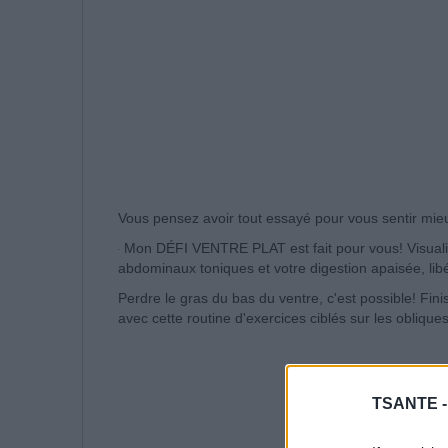
Vous pensez avoir tout essayé pour vous sentir mie
Mon DÉFI VENTRE PLAT est fait pour vous!
Visual
abdominaux toniques et votre digestion apaisée, li
Perdre le gras du bas du ventre, c'est possible!
Fini
avec cette routine d'exercices ciblés sur les obliques
TSANTE 