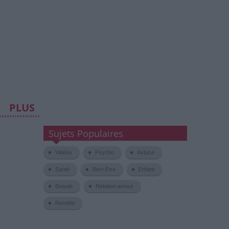
PLUS
Sujets Populaires
Vidéos
Psycho
Astuce
Santé
Bien-Etre
Enfant
Beauté
Relation-amour
Recette