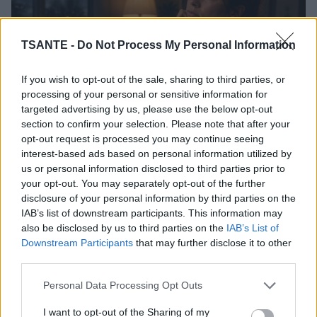
TSANTE -
Do Not Process My Personal Information
If you wish to opt-out of the sale, sharing to third parties, or
processing of your personal or sensitive information for
targeted advertising by us, please use the below opt-out
section to confirm your selection. Please note that after your
opt-out request is processed you may continue seeing
interest-based ads based on personal information utilized by
Avant un examen, un rendez-vous ou une décision
us or personal information disclosed to third parties prior to
importante, imaginez-vous automatiquement le pire
your opt-out. You may separately opt-out of the further
scénario ? Cette façon de penser est plus courante qu'on
disclosure of your personal information by third parties on the
ne le croit. Si elle peut parfois être source de stress, elle ne
IAB’s list of downstream participants. This information may
révèle pas forcément une personnalité négative. Elle peut
also be disclosed by us to third parties on the
IAB’s List of
aussi traduire une manière particulière d'anticiper les
Downstream Participants
that may further disclose it to other
événements.
third parties.
Lire la suite...
Personal Data Processing Opt Outs
Vous parlez à votre chien ou à votre
I want to opt-out of the Sharing of my