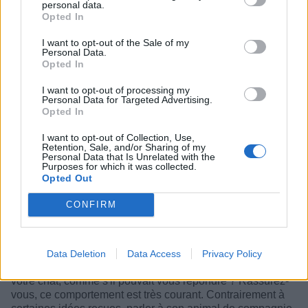
chat ? Voici ce que cela peut révéler
personal data.
Opted In
Catégorie :
Psycho
I want to opt-out of the Sale of my
Personal Data.
Opted In
I want to opt-out of processing my
Personal Data for Targeted Advertising.
Opted In
I want to opt-out of Collection, Use,
Retention, Sale, and/or Sharing of my
Personal Data that Is Unrelated with the
Purposes for which it was collected.
Opted Out
CONFIRM
Data Deletion
Data Access
Privacy Policy
Vous surprenez souvent à discuter avec votre chien ou
votre chat, comme s'il pouvait vous répondre ? Rassurez-
vous, ce comportement est très courant. Contrairement à