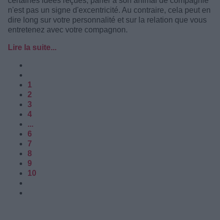
certaines idées reçues, parler à son animal de compagnie
n'est pas un signe d'excentricité. Au contraire, cela peut en
dire long sur votre personnalité et sur la relation que vous
entretenez avec votre compagnon.
Lire la suite...
1
2
3
4
...
6
7
8
9
10