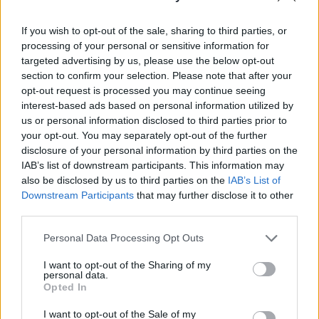
If you wish to opt-out of the sale, sharing to third parties, or
processing of your personal or sensitive information for
targeted advertising by us, please use the below opt-out
section to confirm your selection. Please note that after your
opt-out request is processed you may continue seeing
interest-based ads based on personal information utilized by
us or personal information disclosed to third parties prior to
your opt-out. You may separately opt-out of the further
Lorsque le sucre est consommé, notre corps utilisent
disclosure of your personal information by third parties on the
autant qu'il a besoin pour stimuler l'énergie, et le
IAB’s list of downstream participants. This information may
reste qui ne sont pas nécessaires, est stocké sous
also be disclosed by us to third parties on the
IAB’s List of
forme de graisse. Le sucre est pas comme le naturel,
Downstream Participants
that may further disclose it to other
et il arrive à l'intestin du corps, réagissant à des
third parties.
bactéries intestinales et augmente le niveau de sucre
dans le sang qui se traduit finalement en gras visible
Personal Data Processing Opt Outs
dans la taille, les hanches et les cuisses.
I want to opt-out of the Sharing of my
Connaissez-vous le régime japonais
personal data.
Opted In
Okinawa qui favorise la perte de poids ?
I want to opt-out of the Sale of my