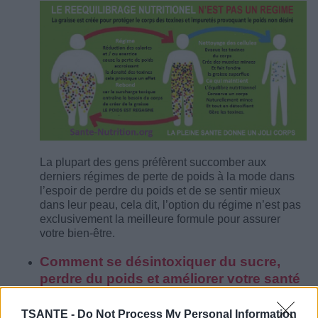
La plupart des gens préfèrent succomber aux
derniers régimes de perte de poids à la mode dans
l’espoir de perdre du poids et de se sentir mieux
dans leur peau, cela dit, l’option du régime n’est pas
exclusivement la meilleure formule pour assurer
votre bien-être.
Comment se désintoxiquer du sucre,
perdre du poids et améliorer votre santé
TSANTE -
Do Not Process My Personal Information