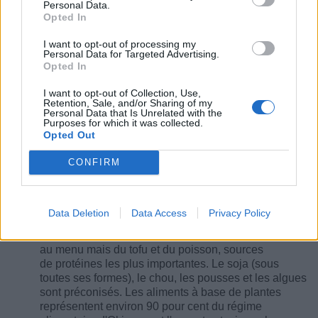
Personal Data.
Opted In
I want to opt-out of processing my
Personal Data for Targeted Advertising.
Opted In
I want to opt-out of Collection, Use,
Retention, Sale, and/or Sharing of my
Personal Data that Is Unrelated with the
Purposes for which it was collected.
Opted Out
CONFIRM
Régime japonais Okinawa : les secrets d'une
alimentation saine et équilibrée :
Les habitant·e·s
Data Deletion
Data Access
Privacy Policy
d'Okinawa ont une alimentation riche en fibres, faible
en calories et proche du végétarisme : peu de viande
au menu mais du tofu et du poisson, sources
de protéines les plus importantes. Le soja (sous
toutes ses formes), le chou, les pousses et les algues
sont préconisés. Les aliments à base de plantes
représentent environ 90 pour cent du régime