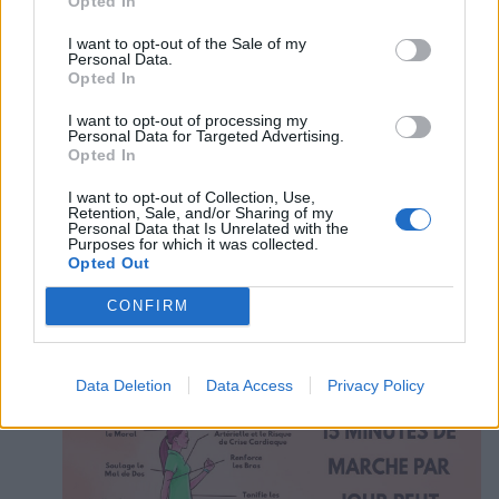
Opted In
I want to opt-out of the Sale of my
Personal Data.
Opted In
I want to opt-out of processing my
Personal Data for Targeted Advertising.
Opted In
Les modes de vie sédentaires et l’inactivité physique
I want to opt-out of Collection, Use,
Retention, Sale, and/or Sharing of my
entraînent de graves problèmes de santé.
Personal Data that Is Unrelated with the
Cependant, vous ne pouvez pas trouver d’excuse
Purposes for which it was collected.
pour ne pas faire au moins 15 minutes d’exercice
Opted Out
chaque jour.
CONFIRM
15 minutes de marche par jour peuvent
changer votre vie !
Data Deletion
Data Access
Privacy Policy