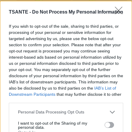
TSANTE -
Do Not Process My Personal Information
If you wish to opt-out of the sale, sharing to third parties, or
processing of your personal or sensitive information for
targeted advertising by us, please use the below opt-out
Nous vous proposons 15 minutes d’exercice à faire
section to confirm your selection. Please note that after your
n’importe où pour brûler les graisses du ventre !
opt-out request is processed you may continue seeing
Dans le confort de votre maison ou au bureau
interest-based ads based on personal information utilized by
pendant la pause, nous vous proposons des
us or personal information disclosed to third parties prior to
mouvements simples et ciblés qui vous permettront
your opt-out. You may separately opt-out of the further
de dire adieu aux bourrelets tenaces du ventre. Alliés
à une alimentation saine, ces exercices stimulent
disclosure of your personal information by third parties on the
votre métabolisme et font fondre les graisses comme
IAB’s list of downstream participants. This information may
neige au soleil !
also be disclosed by us to third parties on the
IAB’s List of
Downstream Participants
that may further disclose it to other
15 minutes de marche par jour peut
third parties.
transformer votre corps !
Personal Data Processing Opt Outs
I want to opt-out of the Sharing of my
personal data.