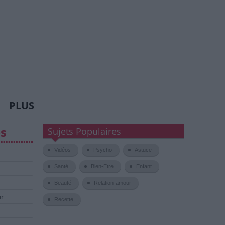
PLUS
es
Sujets Populaires
Vidéos
Psycho
Astuce
Santé
Bien-Etre
Enfant
Beauté
Relation-amour
ur
Recette