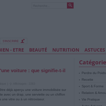
S'INSCRIRE
BIEN - ETRE
BEAUTÉ
NUTRITION
ASTUCES
Catégori
une voiture : que signifie-t-il
Perdre du Poids
Recette
tique
|
Affichages : 2283
Sport & Forme
être déjà aperçu une voiture immobilisée sur
Relation & Amo
ute avec un drap, une serviette ou un chiffon
 une vitre ou à un rétroviseur.
Vie Pratique