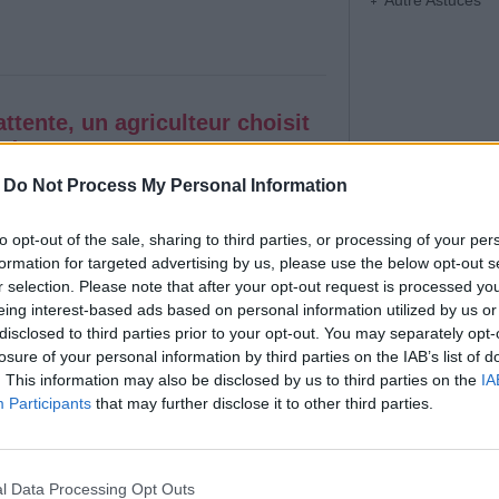
Autre Astuces
attente, un agriculteur choisit
ndue
-
Do Not Process My Personal Information
tique
|
Affichages : 3716
tions illégales de terrains, de nombreux
noncent la lenteur des procédures d'expulsion.
to opt-out of the sale, sharing to third parties, or processing of your per
griculteur confronté à cette situation aurait
formation for targeted advertising by us, please use the below opt-out s
re aussi originale qu'insolite de protéger son
r selection. Please note that after your opt-out request is processed y
aisser son imposant taureau monter la garde.
eing interest-based ads based on personal information utilized by us or
disclosed to third parties prior to your opt-out. You may separately opt-
losure of your personal information by third parties on the IAB’s list of
. This information may also be disclosed by us to third parties on the
IA
Participants
that may further disclose it to other third parties.
oup regrettent aujourd'hui
tique
|
Affichages : 195
l Data Processing Opt Outs