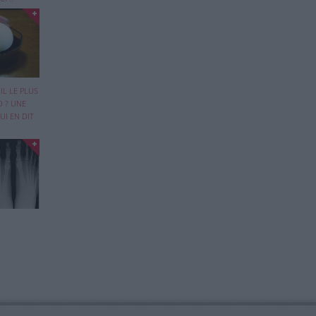
quel
IL LE PLUS
D ? UNE
UI EN DIT