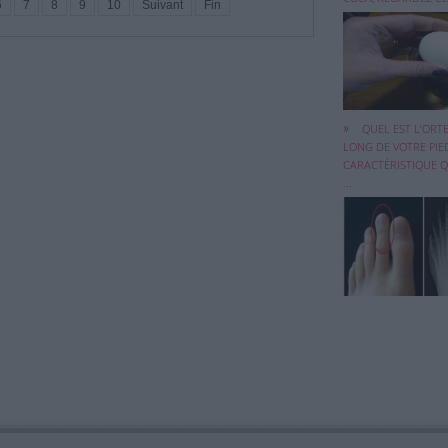
6
7
8
9
10
Suivant
Fin
Dans votre pied, 
QUEL EST L’ORTE
est l’orteil le ...
LONG DE VOTRE PIE
CARACTÉRISTIQUE Q
...