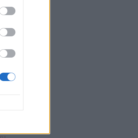
plus
 ...
E CHIEN
'OREILLE
 CETTE ...
core
ENCORE
I !!