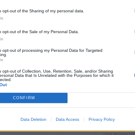
lue avec les générations et les modes de vie.
nes habitudes autrefois très répandues
o opt-out of the Sharing of my personal data.
e plus rares. Sans affirmer que « c'était mieux
In
up de personnes estiment que ces petits
nt les relations et rendaient le quotidien plus
o opt-out of the Sale of my Personal Data.
In
to opt-out of processing my Personal Data for Targeted
ing.
In
nt plus proches autrefois
Compilation des 
o opt-out of Collection, Use, Retention, Sale, and/or Sharing
beaux moments de
ersonal Data that Is Unrelated with the Purposes for which it
ON L'APPELLE "L
tique
|
Affichages : 330
lected.
QUI MURMURAIT À L
Out
sonnes ont le souvenir d'un voisinage où l'on
DES CHEVAUX" : AVEC
ement service, où les enfants jouaient
es portes restaient parfois ouvertes.
CONFIRM
Si vous buvez en
Data Deletion
Data Access
Privacy Policy
coca, regardez ...
SI VOUS BUVEZ 
COCA, REGARDEZ CEC