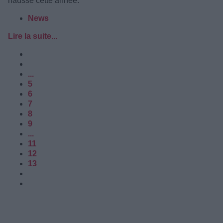
hausse cette année.
News
Lire la suite...
...
5
6
7
8
9
...
11
12
13