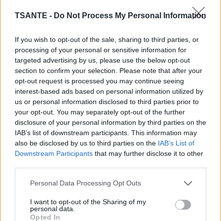
TSANTE -
Do Not Process My Personal Information
If you wish to opt-out of the sale, sharing to third parties, or
processing of your personal or sensitive information for
targeted advertising by us, please use the below opt-out
section to confirm your selection. Please note that after your
opt-out request is processed you may continue seeing
Dans un bureau ou un espace de télétravail, le fauteuil est
interest-based ads based on personal information utilized by
sans doute l’un des éléments les plus sollicités au
us or personal information disclosed to third parties prior to
quotidien. Café renversé, traces de nourriture, poussière
your opt-out. You may separately opt-out of the further
ou simple usure finissent souvent par marquer l’assise, en
disclosure of your personal information by third parties on the
particulier lorsque le revêtement est en tissu.
IAB’s list of downstream participants. This information may
also be disclosed by us to third parties on the
IAB’s List of
Vidéos
Downstream Participants
that may further disclose it to other
Lire la suite...
third parties.
Personal Data Processing Opt Outs
Muguet du 1er mai : les prix
augmentent, combien va vous
I want to opt-out of the Sharing of my
personal data.
coûter un brin ?
Opted In