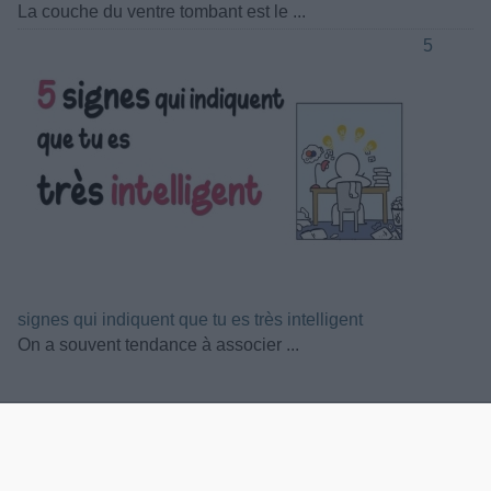
La couche du ventre tombant est le ...
5
signes qui indiquent que tu es très intelligent
On a souvent tendance à associer ...