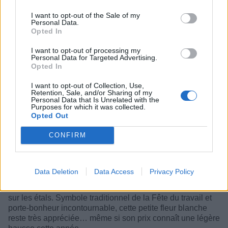
I want to opt-out of the Sale of my
Catégorie :
Vie Pratique
Personal Data.
Opted In
I want to opt-out of processing my
Personal Data for Targeted Advertising.
Opted In
I want to opt-out of Collection, Use,
Retention, Sale, and/or Sharing of my
Personal Data that Is Unrelated with the
Purposes for which it was collected.
Opted Out
CONFIRM
Data Deletion
Data Access
Privacy Policy
À l’approche du 1er mai, le muguet fait son grand retour
sur les étals. Symbole traditionnel de la Fête du travail et
porte-bonheur incontournable, cette petite fleur blanche
reste très appréciée… même si son prix connaît une légère