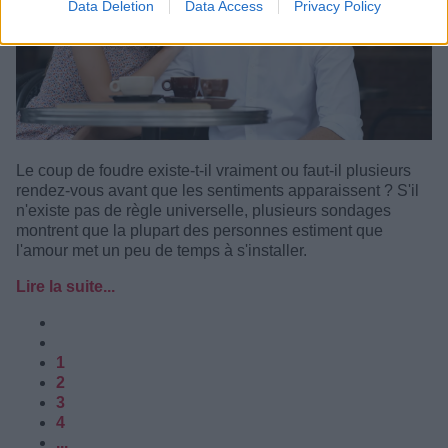
Data Deletion
Data Access
Privacy Policy
Le coup de foudre existe-t-il vraiment ou faut-il plusieurs
rendez-vous avant que les sentiments apparaissent ? S'il
n'existe pas de règle universelle, plusieurs sondages
montrent que la plupart des personnes estiment que
l'amour met un peu de temps à s'installer.
Lire la suite...
1
2
3
4
...