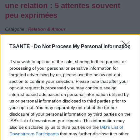
une relation : 5 attentes souvent
peu exprimées
Catégorie :
Relation & Amour
TSANTE -
Do Not Process My Personal Information
If you wish to opt-out of the sale, sharing to third parties, or
processing of your personal or sensitive information for
targeted advertising by us, please use the below opt-out
section to confirm your selection. Please note that after your
opt-out request is processed you may continue seeing
interest-based ads based on personal information utilized by
us or personal information disclosed to third parties prior to
your opt-out. You may separately opt-out of the further
disclosure of your personal information by third parties on the
IAB’s list of downstream participants. This information may
also be disclosed by us to third parties on the
IAB’s List of
Les hommes ne parlent pas toujours facilement de leurs
Downstream Participants
that may further disclose it to other
attentes amoureuses. Pourtant, comme tout le monde, ils