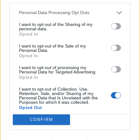
third parties.
recherchent une relation dans laquelle ils se sentent
écoutés, respectés et appréciés. Certaines de leurs
Personal Data Processing Opt Outs
attentes sont rarement exprimées directement, non pas
parce qu'elles sont secrètes, mais parce qu'elles peuvent
I want to opt-out of the Sharing of my
personal data.
être difficiles à mettre en mots.
Opted In
Lire la suite...
I want to opt-out of the Sale of my
Personal Data.
Combien de rendez-vous faut-il
Opted In
avant de tomber amoureux ? Ce que
I want to opt-out of processing my
Personal Data for Targeted Advertising.
révèle un sondage
Opted In
I want to opt-out of Collection, Use,
Catégorie :
Relation & Amour
Retention, Sale, and/or Sharing of my
Personal Data that Is Unrelated with the
Purposes for which it was collected.
Opted Out
CONFIRM