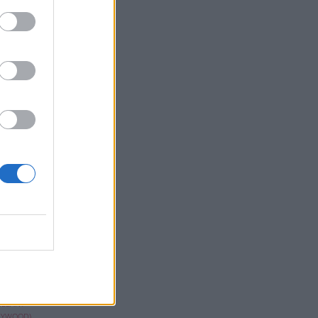
bois
LE QUI
 MEUBLES
is
.
ILLANT
LLYWOOD)