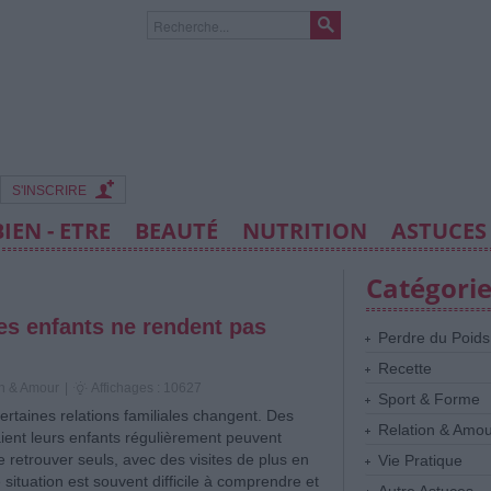
S'INSCRIRE
BIEN - ETRE
BEAUTÉ
NUTRITION
ASTUCES
Catégori
les enfants ne rendent pas
Perdre du Poids
Recette
on & Amour
|
Affichages : 10627
Sport & Forme
ertaines relations familiales changent. Des
Relation & Amo
ient leurs enfants régulièrement peuvent
retrouver seuls, avec des visites de plus en
Vie Pratique
 situation est souvent difficile à comprendre et