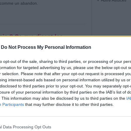
Autre Astuces
e comme un abandon.
is ? Ce que disent les
-
Do Not Process My Personal Information
on & Amour
|
Affichages : 2986
sonnes en même temps peut sembler
to opt-out of the sale, sharing to third parties, or processing of your per
culpabilisant. Pourtant, cette situation est plus
formation for targeted advertising by us, please use the below opt-out s
e l’imagine. Contrairement aux idées reçues,
r selection. Please note that after your opt-out request is processed y
maines ne fonctionnent pas de manière aussi
eing interest-based ads based on personal information utilized by us or
ive.
disclosed to third parties prior to your opt-out. You may separately opt-
losure of your personal information by third parties on the IAB’s list of
. This information may also be disclosed by us to third parties on the
IA
Participants
that may further disclose it to other third parties.
peut aimer ?
on & Amour
|
Affichages : 413
l Data Processing Opt Outs