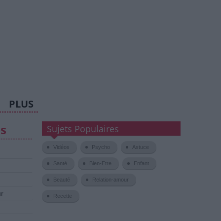
PLUS
es
Sujets Populaires
Vidéos
Psycho
Astuce
Santé
Bien-Etre
Enfant
Beauté
Relation-amour
ur
Recette