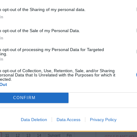
 narcissique est souvent utilisé pour décrire
nipulatrice, centrée sur elle-même et
o opt-out of the Sharing of my personal data.
s relations. La question qui revient souvent
In
t-elle réellement aimer ?
o opt-out of the Sale of my Personal Data.
In
to opt-out of processing my Personal Data for Targeted
ing.
In
s pour raviver la relation
Vos meubles en 
o opt-out of Collection, Use, Retention, Sale, and/or Sharing
on & Amour
|
Affichages : 696
ersonal Data that Is Unrelated with the Purposes for which it
ont perdu leur ...
lected.
s’installe et que la complicité diminue, il est
🌿 ASTUCE SIMP
Out
REDONNE VIE À VOS
 que tout est perdu. Pourtant, un couple qui
EN BOIS
 souvent retrouver un nouvel élan. Avec de la
ommunication et quelques ajustements, il est
CONFIRM
er du lien et de renforcer la relation.
Aujourd’hui, je va
Data Deletion
Data Access
Privacy Policy
faire plaisir aux ..
POULET CROUST
11
12
13
14
Suivant
Fin
(STYLE PLANET HO