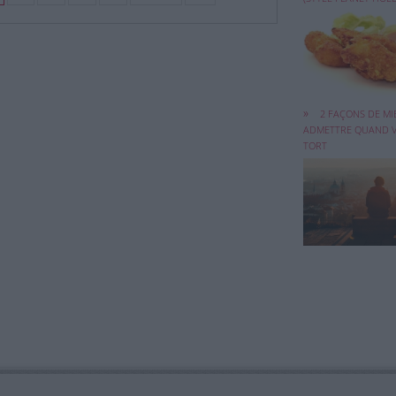
Pour beaucoup, l
d'avoir tort est ...
2 FAÇONS DE MI
ADMETTRE QUAND V
TORT