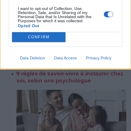
I want to opt-out of Collection, Use,
Retention, Sale, and/or Sharing of my
Personal Data that Is Unrelated with the
Purposes for which it was collected.
Opted Out
La communication entre un parent et un enfant est
une partie active d’un lien souvent compliqué. Les
CONFIRM
années de la petite enfance sont souvent une
juxtaposition frappante aux années d’adolescence ;
quand la volonté d’un parent d’engager une
conversation avec ses enfants n’est plus si facile, et
Data Deletion
Data Access
Privacy Policy
vice-versa.
9 règles de savoir-vivre à instaurer chez
soi, selon une psychologue