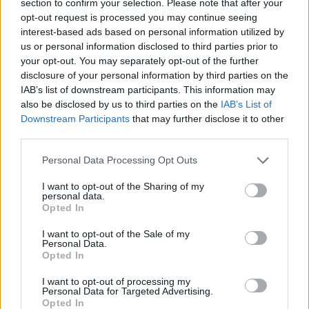
section to confirm your selection. Please note that after your
opt-out request is processed you may continue seeing
interest-based ads based on personal information utilized by
us or personal information disclosed to third parties prior to
your opt-out. You may separately opt-out of the further
La relation père-fille est souvent une relation
disclosure of your personal information by third parties on the
privilégiée. Même à l’âge adulte, le père est
IAB’s list of downstream participants. This information may
considéré comme le premier amour de la jeune
femme. Modèle et repère fort dans son identité, le
also be disclosed by us to third parties on the
IAB’s List of
lien qui les unit est souvent fort et très distinct de
Downstream Participants
that may further disclose it to other
l’amour qu’une fille porte à sa mère. Voici les raisons
third parties.
pour lesquelles la relation père-fille est l’une des
plus importantes.
Personal Data Processing Opt Outs
7 phrases qui établiront un lien plus fort
I want to opt-out of the Sharing of my
personal data.
avec vos enfant
Opted In
I want to opt-out of the Sale of my
Personal Data.
Opted In
I want to opt-out of processing my
Personal Data for Targeted Advertising.
Opted In