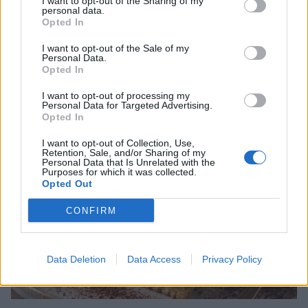
I want to opt-out of the Sharing of my
Lire la suite...
personal data.
Opted In
Gâteau Petit Beurre au café : la
I want to opt-out of the Sale of my
recette facile et gourmande
Personal Data.
Opted In
Catégorie :
Recettes
I want to opt-out of processing my
Personal Data for Targeted Advertising.
Opted In
I want to opt-out of Collection, Use,
Retention, Sale, and/or Sharing of my
Personal Data that Is Unrelated with the
Purposes for which it was collected.
Opted Out
CONFIRM
Data Deletion
Data Access
Privacy Policy