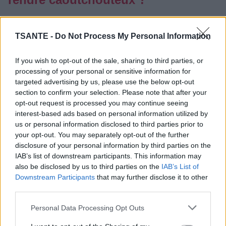
Catégorie :
Recettes
TSANTE -
Do Not Process My Personal Information
If you wish to opt-out of the sale, sharing to third parties, or
processing of your personal or sensitive information for
targeted advertising by us, please use the below opt-out
section to confirm your selection. Please note that after your
opt-out request is processed you may continue seeing
interest-based ads based on personal information utilized by
us or personal information disclosed to third parties prior to
your opt-out. You may separately opt-out of the further
disclosure of your personal information by third parties on the
IAB’s list of downstream participants. This information may
also be disclosed by us to third parties on the
IAB’s List of
Downstream Participants
that may further disclose it to other
third parties.
Les bulots sont très appréciés pour leur chair ferme et leur
goût délicat. Pourtant, une cuisson mal maîtrisée peut
Personal Data Processing Opt Outs
rapidement les rendre caoutchouteux.