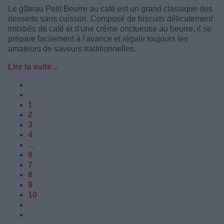
Le gâteau Petit Beurre au café est un grand classique des
desserts sans cuisson. Composé de biscuits délicatement
imbibés de café et d'une crème onctueuse au beurre, il se
prépare facilement à l'avance et régale toujours les
amateurs de saveurs traditionnelles.
Lire la suite...
1
2
3
4
...
6
7
8
9
10