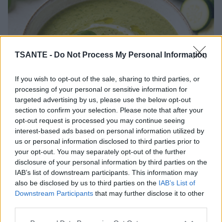
TSANTE -
Do Not Process My Personal Information
If you wish to opt-out of the sale, sharing to third parties, or
processing of your personal or sensitive information for
targeted advertising by us, please use the below opt-out
section to confirm your selection. Please note that after your
opt-out request is processed you may continue seeing
interest-based ads based on personal information utilized by
us or personal information disclosed to third parties prior to
Simple, savoureuse et pleine de fraîcheur, la soupe de
your opt-out. You may separately opt-out of the further
courgettes au basilic est idéale pour profiter des légumes
disclosure of your personal information by third parties on the
de saison. Servie chaude ou froide, elle constitue une
IAB’s list of downstream participants. This information may
entrée légère ou un dîner équilibré, tout en mettant en
also be disclosed by us to third parties on the
IAB’s List of
valeur les saveurs de l'été.
Downstream Participants
that may further disclose it to other
Lire la suite...
third parties.