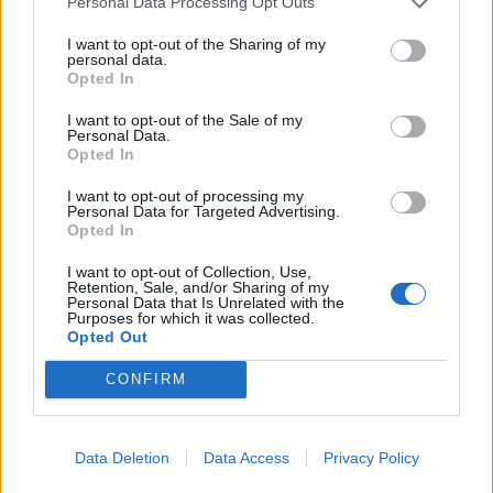
Personal Data Processing Opt Outs
Glace à la violette maison : une
recette délicate, parfumée et pleine
I want to opt-out of the Sharing of my
personal data.
de douceur
Opted In
I want to opt-out of the Sale of my
Catégorie :
Recettes
Personal Data.
Opted In
I want to opt-out of processing my
Personal Data for Targeted Advertising.
Opted In
I want to opt-out of Collection, Use,
Retention, Sale, and/or Sharing of my
Personal Data that Is Unrelated with the
Purposes for which it was collected.
Opted Out
CONFIRM
Data Deletion
Data Access
Privacy Policy
Avec sa jolie couleur mauve et son parfum floral unique, la