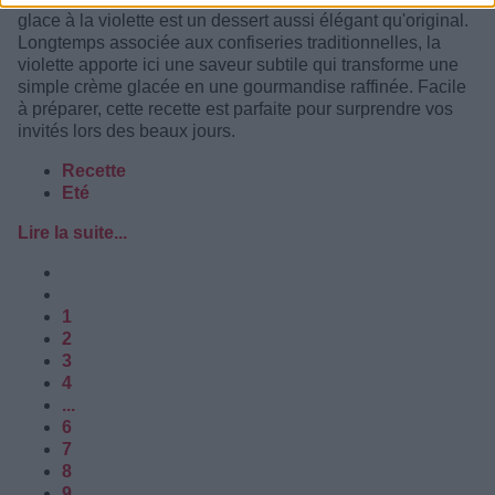
glace à la violette est un dessert aussi élégant qu'original.
Longtemps associée aux confiseries traditionnelles, la
violette apporte ici une saveur subtile qui transforme une
simple crème glacée en une gourmandise raffinée. Facile
à préparer, cette recette est parfaite pour surprendre vos
invités lors des beaux jours.
Recette
Eté
Lire la suite...
1
2
3
4
...
6
7
8
9