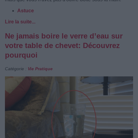
Astuce
Lire la suite...
Ne jamais boire le verre d’eau sur
votre table de chevet: Découvrez
pourquoi
Catégorie :
Vie Pratique