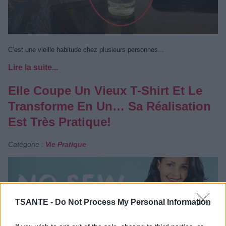
C’est une vieille habitude chez plusieurs personnes...
Lire la suite...
Elle Coupe Un Vieux T-Shirt Et Le
Transforme En Un… Sa Réalisation
Est Très Pratique!
Catégorie :
Vie Pratique
TSANTE -
Do Not Process My Personal Information