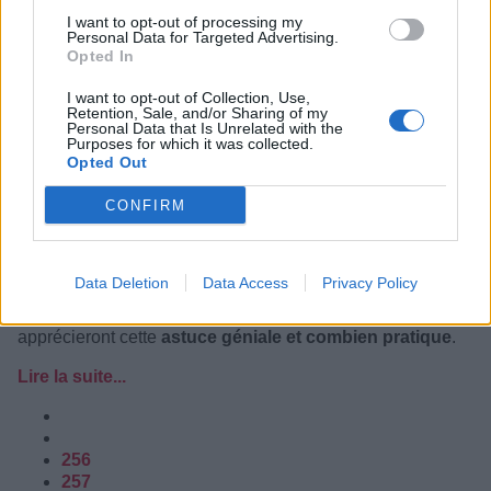
I want to opt-out of processing my
Personal Data for Targeted Advertising.
Opted In
I want to opt-out of Collection, Use,
Retention, Sale, and/or Sharing of my
Personal Data that Is Unrelated with the
Purposes for which it was collected.
Opted Out
CONFIRM
Data Deletion
Data Access
Privacy Policy
Les adaptes de camping et de plein air, les passionnés de
la chasse et de la pêche, et bien d’autres personnes
apprécieront cette
astuce géniale et combien pratique
.
Lire la suite...
256
257