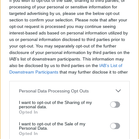
If you wish to opt-out of the sale, sharing to third parties, or
processing of your personal or sensitive information for
targeted advertising by us, please use the below opt-out
section to confirm your selection. Please note that after your
opt-out request is processed you may continue seeing
interest-based ads based on personal information utilized by
us or personal information disclosed to third parties prior to
Cette transformation d'un T-Shirt se fait en
3 étapes
seulement
.
Mieux encore, elle ne nécessite ni couture, ni
your opt-out. You may separately opt-out of the further
fil, ni aiguille.
disclosure of your personal information by third parties on the
IAB’s list of downstream participants. This information may
Beauté
also be disclosed by us to third parties on the
IAB’s List of
Vidéos
Downstream Participants
that may further disclose it to other
third parties.
Lire la suite...
Personal Data Processing Opt Outs
Voici Comment Faire Une Toilette
I want to opt-out of the Sharing of my
Portative Pour Le Camping
personal data.
Opted In
Catégorie :
Vie Pratique
I want to opt-out of the Sale of my
Personal Data.
Opted In