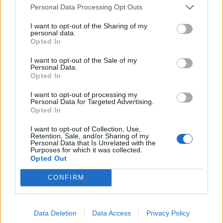
douloureuses sur les lèvres ou autour de la bouche. Ces
Personal Data Processing Opt Outs
lésions se développent souvent suite à une baisse du
système immunitaire, une exposition au soleil ou du stress.
I want to opt-out of the Sharing of my
personal data.
Lire la suite...
Opted In
Lait à l’ail… Quel est ce remède
I want to opt-out of the Sale of my
Personal Data.
maison?
Opted In
I want to opt-out of processing my
Catégorie :
Santé Naturelle
Personal Data for Targeted Advertising.
Opted In
I want to opt-out of Collection, Use,
Retention, Sale, and/or Sharing of my
Personal Data that Is Unrelated with the
Purposes for which it was collected.
Opted Out
CONFIRM
Data Deletion
Data Access
Privacy Policy