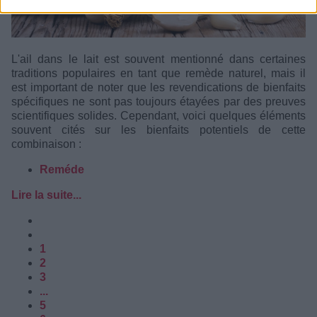
L'ail dans le lait est souvent mentionné dans certaines
traditions populaires en tant que remède naturel, mais il
est important de noter que les revendications de bienfaits
spécifiques ne sont pas toujours étayées par des preuves
scientifiques solides. Cependant, voici quelques éléments
souvent cités sur les bienfaits potentiels de cette
combinaison :
Reméde
Lire la suite...
1
2
3
...
5