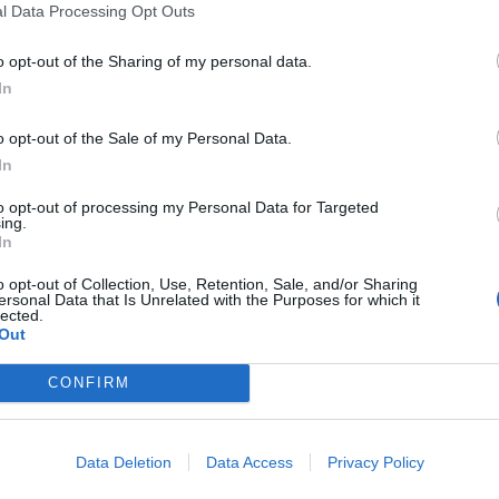
l Data Processing Opt Outs
sonnes souffrent de douleurs articulaires,
o opt-out of the Sharing of my personal data.
 laquelle, d’une manière ou d’une autre, nous
 peu habitués.
In
Read more
o opt-out of the Sale of my Personal Data.
In
to opt-out of processing my Personal Data for Targeted
ing.
In
rapidement - Buvez ceci après
o opt-out of Collection, Use, Retention, Sale, and/or Sharing
ersonal Data that Is Unrelated with the Purposes for which it
lected.
e est connu comme antioxydant et aussi pour
Out
iétés antibactériennes. Il est riche en vitamine
es vitamines A, B, D, E, et du calcium,
CONFIRM
 du magnésium, du manganèse, du zinc, du
Data Deletion
Data Access
Privacy Policy