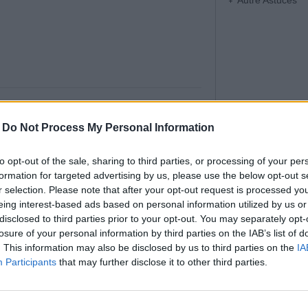
Autre Astuces
omage super facile à faire… Et
-
Do Not Process My Personal Information
EUSE ! Envie d’un bon gâteau concocté
to opt-out of the sale, sharing to third parties, or processing of your per
frais ? Vous tombez bien, car c’est justement
formation for targeted advertising by us, please use the below opt-out s
ose cette recette facile.
r selection. Please note that after your opt-out request is processed y
eing interest-based ads based on personal information utilized by us or
disclosed to third parties prior to your opt-out. You may separately opt-
losure of your personal information by third parties on the IAB’s list of
. This information may also be disclosed by us to third parties on the
IA
Participants
that may further disclose it to other third parties.
 douleur des genoux en 5 jours