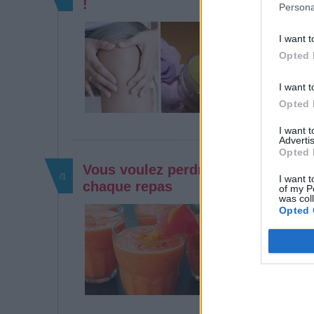
!
Persona
Beaucoup de per
I want t
une pathologie à
sommes tous un
Opted 
I want t
Opted 
I want 
Advertis
Opted 
Vous voulez perdre du poids très 
/1
I want t
chaque repas
of my P
was col
Le pamplemouss
Opted 
ses fortes propr
C, contient d
du phosphore,
cuivre et du fer.
Read more