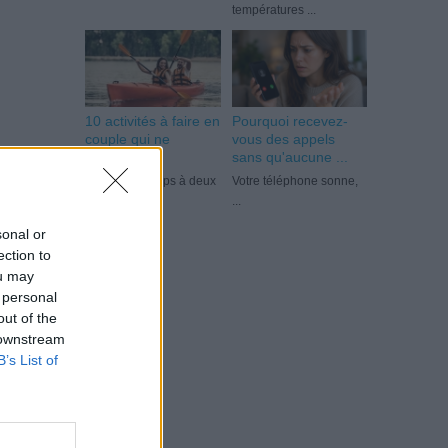
températures ...
10 activités à faire en
Pourquoi recevez-
couple qui ne
vous des appels
coûtent ...
sans qu'aucune ...
Passer du temps à deux
Votre téléphone sonne,
...
...
sonal or
ection to
ou may
 personal
out of the
 downstream
B’s List of