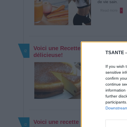
de vie sain.
Read more
Voici une Recette de gâteau au Fr
/2
TSANTE 
délicieuse!
RECETTE SAVOUR
If you wish 
avec du fromage 
sensitive in
ce que vous prop
confirm you
continue se
Read more
information 
further disc
participants
Downstream 
Voici une recette pour éliminer la
/2