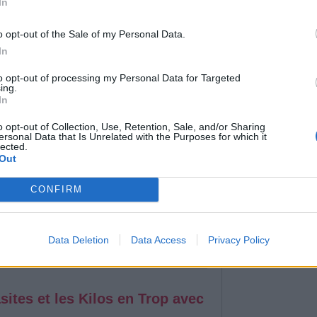
mettre en place. Une alimentation ciblée et
In
ces du visage peuvent suffire à amincir vos
o opt-out of the Sale of my Personal Data.
In
to opt-out of processing my Personal Data for Targeted
ing.
In
o opt-out of Collection, Use, Retention, Sale, and/or Sharing
in, selon notre poids ?
ersonal Data that Is Unrelated with the Purposes for which it
lected.
 composé à environ 60 % d’eau. Boire
Out
t essentiel pour maintenir une bonne
riser la digestion, la circulation, la régulation
CONFIRM
e et le bon fonctionnement des cellules.
Data Deletion
Data Access
Privacy Policy
sites et les Kilos en Trop avec