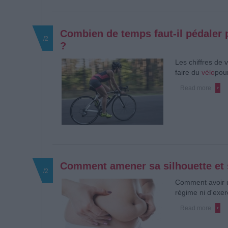
Combien de temps faut-il pédaler 
/2
?
Les chiffres de 
faire du
vélo
pou
Read more
Comment amener sa silhouette et 
/2
Comment avoir u
régime ni d'exer
Read more