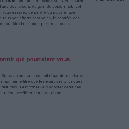
Autre Astuces
 l'insuline de manière excessive . Une insuline
l'une des raisons du gain de poids inhabituel
 Si vous essayez de perdre du poids et que
 tous vos efforts sont vains, le contrôle des
ne peut être la clé pour perdre ce poids
dormir qui pourraient vous
affirmé qu'un bon sommeil réparateur aiderait
s, au même titre que les exercices physiques.
résultats, il est conseillé d'adopter certaines
urraient accélérer le métabolisme.