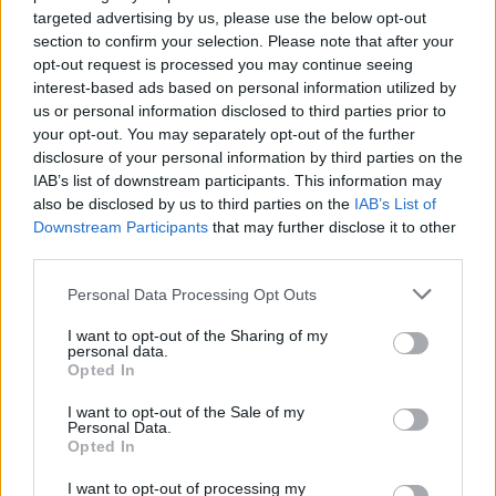
targeted advertising by us, please use the below opt-out
salmonelles
section to confirm your selection. Please note that after your
opt-out request is processed you may continue seeing
interest-based ads based on personal information utilized by
us or personal information disclosed to third parties prior to
your opt-out. You may separately opt-out of the further
disclosure of your personal information by third parties on the
IAB’s list of downstream participants. This information may
also be disclosed by us to third parties on the
IAB’s List of
Downstream Participants
that may further disclose it to other
third parties.
Personal Data Processing Opt Outs
Ferrero rappelle en France certains lots de produits
I want to opt-out of the Sharing of my
chocolatés Kinder fabriqués en Belgique en raison
personal data.
d’un lien
« potentiel »
avec des cas de salmonellose,
Opted In
a expliqué, lundi 4 avril, le groupe italien, qui
I want to opt-out of the Sale of my
assure
« collabore
[r]
avec les autorités publiques »
.
Personal Data.
La direction générale de la concurrence, de la
Opted In
consommation et de la répression des fraudes
(DGCCRF) a précisé que 21 cas de salmonellose
I want to opt-out of processing my