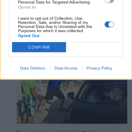
avaient été signalés sur le territoire.
« Huit d’entre
Personal Data for Targeted Advertising.
Opted In
eux ont été hospitalisés et sont tous rentrés à
domicile. L’âge médian des cas est de
I want to opt-out of Collection, Use,
4 ans »,
détaillent les autorités.
Retention, Sale, and/or Sharing of my
Personal Data that Is Unrelated with the
Des spectateurs filment un homme qui
Purposes for which it was collected.
Opted Out
risque d'être arrêté et casse une fenêtre
pour sauver un chien coincé dans une
CONFIRM
voiture surchauffée
Data Deletion
Data Access
Privacy Policy