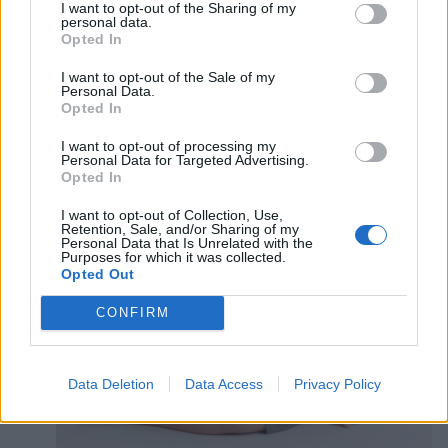
cela peut parfois compliquer le choix des vêtements.
I want to opt-out of the Sharing of my
personal data.
Faut-il le cacher ou apprendre à le mettre en valeur ?
Opted In
En réalité, tout repose sur quelques ajustements
simples qui permettent de créer une silhouette plus
I want to opt-out of the Sale of my
harmonieuse sans renoncer à son style.
Personal Data.
Opted In
Comment s’habiller quand on est
I want to opt-out of processing my
ronde ? Des conseils adaptés à votre
Personal Data for Targeted Advertising.
morphologie
Opted In
I want to opt-out of Collection, Use,
Retention, Sale, and/or Sharing of my
Personal Data that Is Unrelated with the
Purposes for which it was collected.
Opted Out
CONFIRM
Data Deletion
Data Access
Privacy Policy