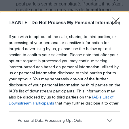
peut parfois sembler compliqué. Pourtant, il ne s’agit
pas de cacher son corps, mais de
le mettre en
valeur intelligemment
. Avec quelques règles
simples, il est possible de créer une silhouette
TSANTE -
Do Not Process My Personal Information
harmonieuse, élégante et moderne.
If you wish to opt-out of the sale, sharing to third parties, or
Comment s’habiller quand on a du
processing of your personal or sensitive information for
ventre ?
targeted advertising by us, please use the below opt-out
section to confirm your selection. Please note that after your
opt-out request is processed you may continue seeing
interest-based ads based on personal information utilized by
us or personal information disclosed to third parties prior to
your opt-out. You may separately opt-out of the further
disclosure of your personal information by third parties on the
IAB’s list of downstream participants. This information may
also be disclosed by us to third parties on the
IAB’s List of
Downstream Participants
that may further disclose it to other
third parties.
Personal Data Processing Opt Outs
Avoir du ventre est quelque chose de courant, mais