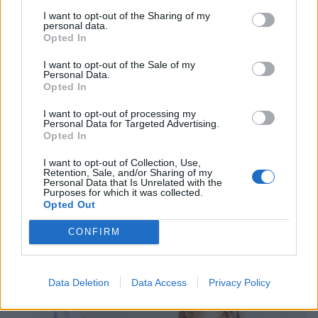
I want to opt-out of the Sharing of my
personal data.
Opted In
I want to opt-out of the Sale of my
Personal Data.
Opted In
I want to opt-out of processing my
Personal Data for Targeted Advertising.
Opted In
Chaque enfant est unique de par sa personnalité et
I want to opt-out of Collection, Use,
ses compétences physiques et cérébrales. Mais le
Retention, Sale, and/or Sharing of my
développement de l’enfant se fait dès la naissance
Personal Data that Is Unrelated with the
Purposes for which it was collected.
comme l’illustre ces recherches !
Opted Out
- Les filles ayant ce type de mère
CONFIRM
réussissent mieux dans la vie
Data Deletion
Data Access
Privacy Policy