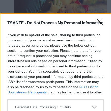
TSANTE -
Do Not Process My Personal Information
If you wish to opt-out of the sale, sharing to third parties, or
processing of your personal or sensitive information for
Pour un parent, le travail ne s'arrête pas quand il
targeted advertising by us, please use the below opt-out
quitte le bureau :
à son retour à la maison, il y a les
section to confirm your selection. Please note that after your
enfants qui l'attendent. Il faut préparer le dîner, les
opt-out request is processed you may continue seeing
laisser jouer, les faire dormir et peut-être nettoyer la
interest-based ads based on personal information utilized by
cuisine, faire la lessive, etc. Malgré la fatigue, il est
us or personal information disclosed to third parties prior to
essentiel de ne jamais oublier de consacrer le bon
your opt-out. You may separately opt-out of the further
temps aux enfants : 3 minutes, selon la psychologue
disclosure of your personal information by third parties on the
Nataliya Sirotich.
IAB’s list of downstream participants. This information may
also be disclosed by us to third parties on the
IAB’s List of
- Les dernières recherches révèlent que
Downstream Participants
that may further disclose it to other
plus vous faites des câlins à vos
third parties.
enfants, plus ils seront intelligents
Personal Data Processing Opt Outs