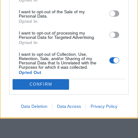
naturelle empêche nos cellules (adipocytes) de stocker la
graisse (les lipides).
I want to opt-out of the Sale of my
Personal Data.
Comment l’expliquer ?
Opted In
« Quand les longueurs d’onde des rayons émis par le
I want to opt-out of processing my
Personal Data for Targeted Advertising.
soleil pénètrent la peau et atteignent les cellules
Opted In
graisseuses, les gouttelettes lipidiques sont libérées de la
cellule », et donc libérées du corps, précise le Pr Peter
I want to opt-out of Collection, Use,
Light, auteur principal.
Retention, Sale, and/or Sharing of my
Personal Data that Is Unrelated with the
Purposes for which it was collected.
En hiver, la moindre exposition au soleil, ou même son
Opted Out
éviction, empêche ce mécanisme : nos organismes vont
donc conserver l’ensemble des cellules graisseuses et les
CONFIRM
lipides qu’elles contiennent.
Partager
Facebook
Pinterest
Data Deletion
Data Access
Privacy Policy
Hiver