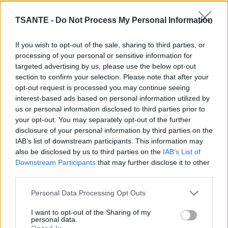
TSANTE -
Do Not Process My Personal Information
If you wish to opt-out of the sale, sharing to third parties, or
processing of your personal or sensitive information for
targeted advertising by us, please use the below opt-out
section to confirm your selection. Please note that after your
opt-out request is processed you may continue seeing
interest-based ads based on personal information utilized by
us or personal information disclosed to third parties prior to
your opt-out. You may separately opt-out of the further
disclosure of your personal information by third parties on the
De plus, les graisses comme les sucres sont souvent plus
IAB’s list of downstream participants. This information may
présentes dans nos assiettes que les fruits et légumes
also be disclosed by us to third parties on the
IAB’s List of
dont vous nous ne nous sommes pourtant pas privés cet
Downstream Participants
that may further disclose it to other
été.
third parties.
Une raison naturelle :
Personal Data Processing Opt Outs
Mais il existe aussi une raison biologique aux petits kilos
I want to opt-out of the Sharing of my
de l’hiver. Selon une étude menée par des chercheurs de
personal data.
l’Université de l’Alberta (Etats-Unis), en été, la lumière
Opted In