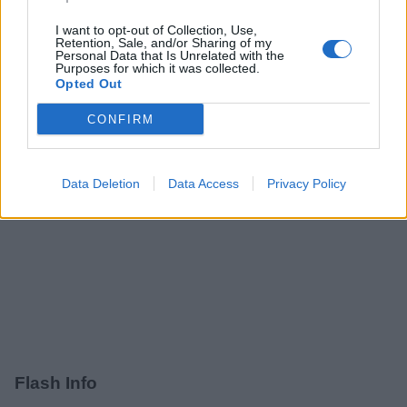
Partager
Facebook
Pinterest
I want to opt-out of Collection, Use,
Retention, Sale, and/or Sharing of my
Maigrir
Personal Data that Is Unrelated with the
Purposes for which it was collected.
Recette
Opted Out
CONFIRM
Data Deletion
Data Access
Privacy Policy
Flash Info