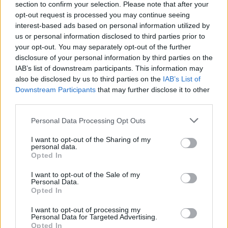
section to confirm your selection. Please note that after your
opt-out request is processed you may continue seeing
interest-based ads based on personal information utilized by
us or personal information disclosed to third parties prior to
your opt-out. You may separately opt-out of the further
disclosure of your personal information by third parties on the
IAB’s list of downstream participants. This information may
also be disclosed by us to third parties on the
IAB’s List of
Downstream Participants
that may further disclose it to other
third parties.
Personal Data Processing Opt Outs
La salade rouge :
150 grammes de betteraves coupées
en petits morceaux. - 100 grammes de carotte hachée - 1
I want to opt-out of the Sharing of my
branche de céleri haché - 2 tomates hachées - 50
personal data.
Opted In
grammes d’oignon haché. - Pour assaisonner, ajoutez du
jus d’orange, 1 cuillère à soupe d’huile d’olive et du poivre.
I want to opt-out of the Sale of my
Personal Data.
La salade d’épinards et de crevettes :
-
50 g d’épinards -
Opted In
5 crevettes cuites - 2 tasses de laitue hachée - 2 gousses
d’ail haché finement - Pour assaisonner, ajoutez une
I want to opt-out of processing my
cuillère à soupe de vinaigre de cidre et de l’huile d’olive.
Personal Data for Targeted Advertising.
Opted In