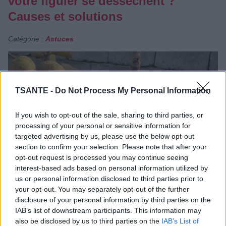
votre figuier se dessèchent ?
Causes et solutions
Catégorie :
Astuces
TSANTE -
Do Not Process My Personal Information
If you wish to opt-out of the sale, sharing to third parties, or
processing of your personal or sensitive information for
targeted advertising by us, please use the below opt-out
section to confirm your selection. Please note that after your
opt-out request is processed you may continue seeing
interest-based ads based on personal information utilized by
us or personal information disclosed to third parties prior to
your opt-out. You may separately opt-out of the further
disclosure of your personal information by third parties on the
Vous remarquez que les feuilles de votre figuier
IAB’s list of downstream participants. This information may
brunissent, se dessèchent sur les bords ou tombent
also be disclosed by us to third parties on the
IAB’s List of