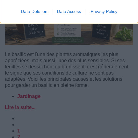
Data Deletion
Data Access
Privacy Policy
Le basilic est l'une des plantes aromatiques les plus
appréciées, mais aussi l'une des plus sensibles. Si ses
feuilles se dessèchent ou brunissent, c'est généralement
le signe que ses conditions de culture ne sont pas
adaptées. Voici les principales causes et les solutions
pour garder un basilic en pleine forme.
Jardinage
Lire la suite...
1
2