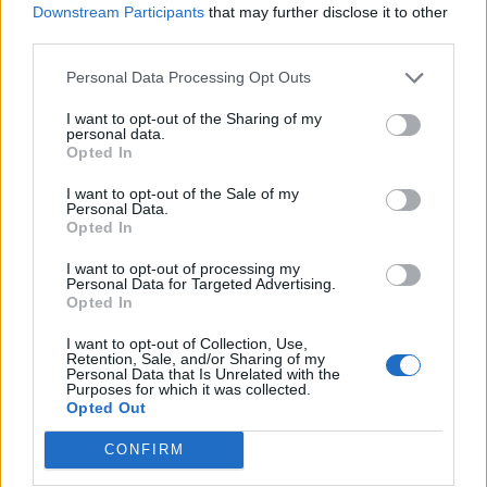
prématurément ? Les figues, quant à elles, restent petites,
Downstream Participants
that may further disclose it to other
se flétrissent ou sèchent directement sur l'arbre ? Ce
third parties.
problème est fréquent, surtout en été. Heureusement, il est
souvent possible d'y remédier en identifiant la cause.
Personal Data Processing Opt Outs
Jardinage
I want to opt-out of the Sharing of my
personal data.
Lire la suite...
Opted In
I want to opt-out of the Sale of my
Basilic qui se dessèche : causes et
Personal Data.
Opted In
solutions pour une plante toujours
verte
I want to opt-out of processing my
Personal Data for Targeted Advertising.
Opted In
Catégorie :
Astuces
I want to opt-out of Collection, Use,
Retention, Sale, and/or Sharing of my
Personal Data that Is Unrelated with the
Purposes for which it was collected.
Opted Out
CONFIRM