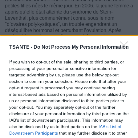
petites filles nées le même jour. En 2006, la jeune femme a
appris qu’elle était atteinte du syndrome de Stein-
Leventhal, plus communément connu sous le nom
"d’ovaires polykystiques", un trouble engendrant un
déséquilibre hormonal et perturbant l’ovulation. Après
avoir subi un traitement, elle est tombée enceinte une
première fois et dix jours plus tard, elle apprit qu’elle
TSANTE -
Do Not Process My Personal Information
attendait un second enfant, comme par miracle.
If you wish to opt-out of the sale, sharing to third parties, or
processing of your personal or sensitive information for
targeted advertising by us, please use the below opt-out
section to confirm your selection. Please note that after your
opt-out request is processed you may continue seeing
interest-based ads based on personal information utilized by
us or personal information disclosed to third parties prior to
your opt-out. You may separately opt-out of the further
disclosure of your personal information by third parties on the
IAB’s list of downstream participants. This information may
also be disclosed by us to third parties on the
IAB’s List of
Downstream Participants
that may further disclose it to other