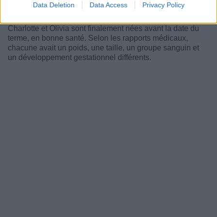
Data Deletion
Data Access
Privacy Policy
risque de complication, il avait été programmé un
accouchement par césarienne pour l’Australienne.
Charlotte et Olivia sont finalement nées avant la date du
terme, en bonne santé. Selon les rapports médicaux,
chacune avait un poids, une taille, un groupe sanguin et
un développement gestationnel différents.