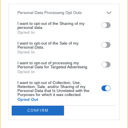
third parties.
Personal Data Processing Opt Outs
I want to opt-out of the Sharing of my
personal data.
Opted In
I want to opt-out of the Sale of my
Personal Data.
Opted In
Le Docteur Brad Armstrong, obstétricien à l’hôpital de
I want to opt-out of processing my
Brisbane (Australie), a déclaré au magazine Today Tonight
Personal Data for Targeted Advertising.
qu’il y a tellement peu de sources d’informations tangibles
Opted In
sur le phénomène de superfétation dans la littérature
I want to opt-out of Collection, Use,
scientifique, qu’il a été contraint d’avoir recours au moteur
Retention, Sale, and/or Sharing of my
de recherche Google afin de pouvoir recueillir des
Personal Data that Is Unrelated with the
informations sur ce phénomène rarissime.
Purposes for which it was collected.
Opted Out
Une publication sur le Daily Mail a également expliqué la
rareté de ce syndrome.
CONFIRM
N’étant pas conçues au même moment, les deux petites
filles de Kate Hill, encore dans le ventre de leur maman,
avaient une date de terme différente et pour éviter tout