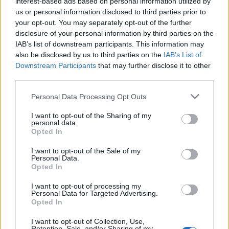
interest-based ads based on personal information utilized by
us or personal information disclosed to third parties prior to
your opt-out. You may separately opt-out of the further
disclosure of your personal information by third parties on the
IAB’s list of downstream participants. This information may
also be disclosed by us to third parties on the
IAB’s List of
Downstream Participants
that may further disclose it to other
third parties.
Personal Data Processing Opt Outs
I want to opt-out of the Sharing of my
personal data.
Opted In
Nous vous présentons aujourd’hui une liste des
I want to opt-out of the Sale of my
symptômes que peut provoquer cette maladie : Des sueurs
Personal Data.
Opted In
nocturnes, Une fièvre, Une perte de poids, De la
fatigue, Un sifflement, Une toux sèche, Un essoufflement
I want to opt-out of processing my
qui s’aggrave après un effort physique.
Personal Data for Targeted Advertising.
Opted In
Source: familysante.com
I want to opt-out of Collection, Use,
Partager
Facebook
Pinterest
Retention, Sale, and/or Sharing of my