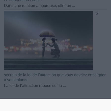
Dans une relation amoureuse, offrir un ...
6
secrets de la loi de l’attraction que vous devriez enseigner
à vos enfants
La loi de l’attraction repose sur la ...