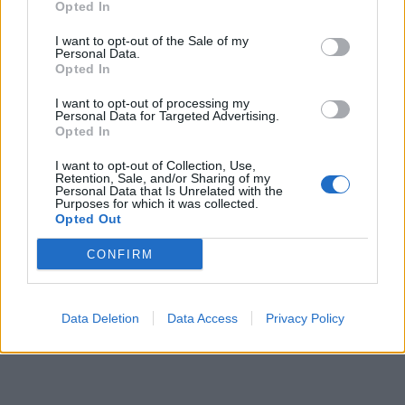
Opted In
cannelle, puis, séparément, mélangez les autres
ingrédients jusqu'à obtenir un mélange homogène ; avec
I want to opt-out of the Sale of my
cette pâte obtenue, passez les tranches de pommes avec
Personal Data.
la cannelle déjà préparée précédemment.
Opted In
Une fois que vous avez fait cela, préparez un plat de
I want to opt-out of processing my
cuisson recouvert de papier sulfurisé, disposez les
Personal Data for Targeted Advertising.
tranches de pommes et faites-les cuire pendant environ 20
Opted In
à 30 minutes à 175 degrés.
I want to opt-out of Collection, Use,
Retention, Sale, and/or Sharing of my
Personal Data that Is Unrelated with the
Purposes for which it was collected.
Opted Out
CONFIRM
Data Deletion
Data Access
Privacy Policy