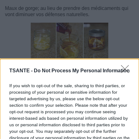
Maux de gorge; au lieu de prendre des médicaments qui
vont diminuer vos défenses naturelles.
Verser du thé Dans un bocal… combiner à des tranches
TSANTE -
Do Not Process My Personal Information
de citron, du miel et du gingembre si possible coupé en
tranches.
Fermer le récipient et le mettre dans le réfrigérateur, une
If you wish to opt-out of the sale, sharing to third parties, or
gelée se forme.
processing of your personal or sensitive information for
targeted advertising by us, please use the below opt-out
Pour servir, prendre une cuillère de cette gelée dans une
section to confirm your selection. Please note that after your
tasse et versez de l’eau bouillante dessus Conservez au
opt-out request is processed you may continue seeing
réfrigérateur 2-3 mois. Et la vous avez un nectar contre les
interest-based ads based on personal information utilized by
maux de gorges.
us or personal information disclosed to third parties prior to
your opt-out. You may separately opt-out of the further
disclosure of your personal information by third parties on the