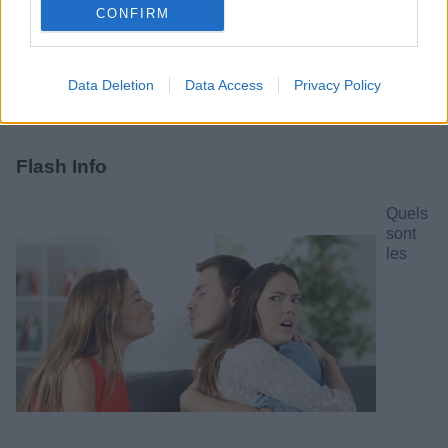
CONFIRM
Data Deletion
Data Access
Privacy Policy
Flash Info
Quels
sont
les