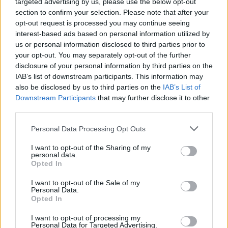
targeted advertising by us, please use the below opt-out
section to confirm your selection. Please note that after your
opt-out request is processed you may continue seeing
interest-based ads based on personal information utilized by
us or personal information disclosed to third parties prior to
your opt-out. You may separately opt-out of the further
disclosure of your personal information by third parties on the
IAB’s list of downstream participants. This information may
Ingrédients et préparation :
also be disclosed by us to third parties on the
IAB’s List of
Downstream Participants
that may further disclose it to other
Vous aurez besoin de 2 cuillères à café de miel, 1 cuillère
third parties.
à café de cannelle et 250 ml d’eau. Portez l’eau à
ébullition et versez-la d’abord sur la cannelle, couvrez le
Personal Data Processing Opt Outs
récipient et laissez reposer jusqu’à ce que la préparation
refroidisse.
I want to opt-out of the Sharing of my
personal data.
Ensuite, une fois que la première étape de la recette est
Opted In
complétement refroidie, rajoutez le miel. Attention ! Ne
rajoutez jamais le miel pendant que l’eau est encore
I want to opt-out of the Sale of my
Personal Data.
bouillante, il perdrait toutes ses propriétés.
Opted In
Comment consommer cette boisson :
I want to opt-out of processing my
Personal Data for Targeted Advertising.