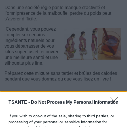
Dans une société régie par le manque d’activité et
l’omniprésence de la malbouffe, perdre du poids peut
s’avérer difficile.
Cependant, vous pouvez
compter sur certains
ingrédients naturels pour
vous débarrasser de vos
kilos superflus et recouvrer
une meilleure santé et une
silhouette plus fine.
Préparez cette mixture sans tarder et brûlez des calories
pendant que vous dormez ou que vous lisez un livre !
TSANTE -
Do Not Process My Personal Information
If you wish to opt-out of the sale, sharing to third parties, or
processing of your personal or sensitive information for