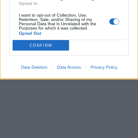
Buvez-en la moitié avant d’aller au lit et gardez le reste
Opted In
pour le lendemain matin avant le petit-déjeuner. Veillez à
être complètement à jeun car cette recette fait plus d’effets
I want to opt-out of Collection, Use,
sur un estomac vide. Vous verrez les résultats en 7 jours
Retention, Sale, and/or Sharing of my
Personal Data that Is Unrelated with the
seulement
Purposes for which it was collected.
Opted Out
Partager
Facebook
Pinterest
CONFIRM
Data Deletion
Data Access
Privacy Policy