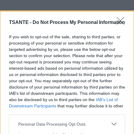
TSANTE -
Do Not Process My Personal Information
If you wish to opt-out of the sale, sharing to third parties, or
processing of your personal or sensitive information for
targeted advertising by us, please use the below opt-out
section to confirm your selection. Please note that after your
opt-out request is processed you may continue seeing
Eau froide → légumes denses (pommes de terre, carottes,
interest-based ads based on personal information utilized by
betteraves)
us or personal information disclosed to third parties prior to
👉 Cuisson uniforme jusqu’au cœur.
your opt-out. You may separately opt-out of the further
disclosure of your personal information by third parties on the
🍝 Pâtes
IAB’s list of downstream participants. This information may
also be disclosed by us to third parties on the
IAB’s List of
Toujours dans l’eau bouillante salée
Downstream Participants
that may further disclose it to other
👉 Évite qu’elles collent, cuisson régulière.
third parties.
🍚 Riz
Personal Data Processing Opt Outs