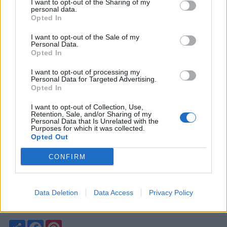
Eau bouillante (ou eau froide selon méthode)
I want to opt-out of the Sharing of my
personal data.
👉 Pour une cuisson rapide et maîtrisée, démarrez à
Opted In
ébullition.
I want to opt-out of the Sale of my
🥔 Pommes de terre
Personal Data.
Opted In
Eau froide salée, puis porter à ébullition
I want to opt-out of processing my
👉 Pas de cœur dur ni d’extérieur trop cuit.
Personal Data for Targeted Advertising.
Opted In
🍗 Viande (bouillon, pot-au-feu)
I want to opt-out of Collection, Use,
Retention, Sale, and/or Sharing of my
Eau froide
Personal Data that Is Unrelated with the
👉 Les saveurs diffusent mieux dans le bouillon.
Purposes for which it was collected.
Opted Out
Eau bouillante (saisir)
👉 Pour garder la viande plus juteuse à l’intérieur.
CONFIRM
🐟 Poisson
Data Deletion
Data Access
Privacy Policy
Eau frémissante ou bouillon chaud, non bouillant
👉 Chair tendre, qui ne se défait pas.
Partager
Facebook
Pinterest