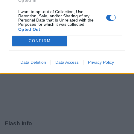
Partager
Facebook
Pinterest
Opted In
I want to opt-out of Collection, Use,
Enfant
Retention, Sale, and/or Sharing of my
Personal Data that Is Unrelated with the
Vidéos
Purposes for which it was collected.
Opted Out
CONFIRM
Data Deletion
Data Access
Privacy Policy
Flash Info