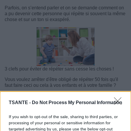
Parfois, on s’entend parler et on se demande comment on
a pu devenir cette personne qui répète si souvent la même
chose et sur un ton si exaspéré.
3 clefs pour éviter de répéter sans cesse les choses !
Vous voulez arrêter d'être obligé de répéter 50 fois qu'il
faut faire ceci ou cela à vos enfants et à votre famille ?
TSANTE -
Do Not Process My Personal Information
If you wish to opt-out of the sale, sharing to third parties, or
processing of your personal or sensitive information for
targeted advertising by us, please use the below opt-out