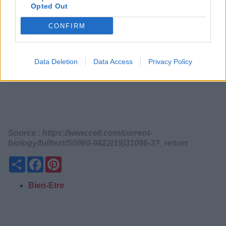
Opted Out
CONFIRM
Data Deletion
Data Access
Privacy Policy
Source :
https://www.cell.com/current-
biology/fulltext/S0960-9822(19)31086-3?_return
Partager
Facebook
Pinterest
Bien-Etre