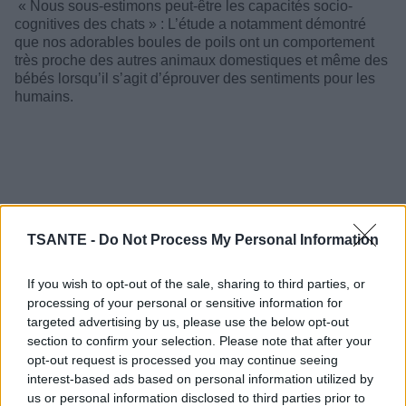
« Nous sous-estimons peut-être les capacités socio-
cognitives des chats » : L’étude a notamment démontré
que nos adorables boules de poils ont un comportement
très proche des autres animaux domestiques et même des
bébés lorsqu’il s’agit d’éprouver des sentiments pour les
humains.
TSANTE -
Do Not Process My Personal Information
If you wish to opt-out of the sale, sharing to third parties, or
processing of your personal or sensitive information for
targeted advertising by us, please use the below opt-out
section to confirm your selection. Please note that after your
opt-out request is processed you may continue seeing
interest-based ads based on personal information utilized by
us or personal information disclosed to third parties prior to
« Les recherches suggèrent que nous sous-estimons peut-