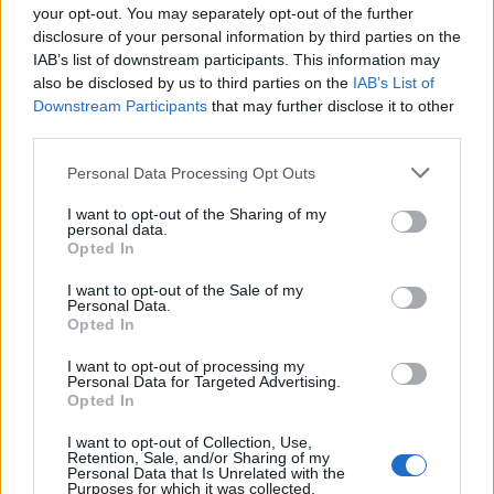
your opt-out. You may separately opt-out of the further
être les capacités socio-cognitives des chats », peut-on lire
disclosure of your personal information by third parties on the
ainsi dans l’étude qui va même plus loin, en émettant
IAB’s list of downstream participants. This information may
l’hypothèse que les félins seraient davantage attachés aux
humains que les chiens.
also be disclosed by us to third parties on the
IAB’s List of
Downstream Participants
that may further disclose it to other
Les chats adopteraient en effet les mêmes comportements
third parties.
qu’un enfant en fonction du degré d’attachement et
d'amour qu’ils portent aux humains. Ils seraient en outre
Personal Data Processing Opt Outs
très rassurés par la présence de leur propriétaire à leurs
côtés !
I want to opt-out of the Sharing of my
personal data.
Animal solitaire vous dites ?
Opted In
I want to opt-out of the Sale of my
Personal Data.
Opted In
I want to opt-out of processing my
Personal Data for Targeted Advertising.
Opted In
I want to opt-out of Collection, Use,
Retention, Sale, and/or Sharing of my
Personal Data that Is Unrelated with the
Purposes for which it was collected.