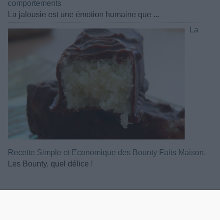
comportements
La jalousie est une émotion humaine que ...
La
Recette Simple et Economique des Bounty Faits Maison.
Les Bounty, quel délice !