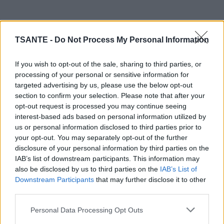
TSANTE -
Do Not Process My Personal Information
If you wish to opt-out of the sale, sharing to third parties, or
processing of your personal or sensitive information for
Prenez un grand sac en plastique rempli à moitié avec du
targeted advertising by us, please use the below opt-out
vinaigre blanc. Mettez le sac sur la tête de douche en vous
section to confirm your selection. Please note that after your
assurant que sa façade est entièrement trempée dans le
opt-out request is processed you may continue seeing
vinaigre.
interest-based ads based on personal information utilized by
Attachez un élastique à cheveux autour pour le maintenir
us or personal information disclosed to third parties prior to
et laissez pendant une à deux heures.
your opt-out. You may separately opt-out of the further
disclosure of your personal information by third parties on the
IAB’s list of downstream participants. This information may
also be disclosed by us to third parties on the
IAB’s List of
Downstream Participants
that may further disclose it to other
third parties.
Personal Data Processing Opt Outs