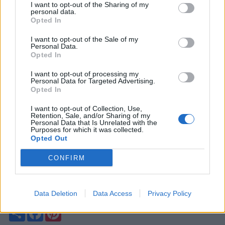
I want to opt-out of the Sharing of my
personal data.
Opted In
I want to opt-out of the Sale of my
Personal Data.
Opted In
I want to opt-out of processing my
Personal Data for Targeted Advertising.
Opted In
I want to opt-out of Collection, Use,
Retention, Sale, and/or Sharing of my
Personal Data that Is Unrelated with the
Purposes for which it was collected.
Opted Out
CONFIRM
Enlevez le sac et vous aurez une nouvelle douche. Si le
vôtre est trop bouché vous pourriez avoir besoin de frotter
un peu autour des trous pour éliminer tous les dépôts
minéraux.
Data Deletion
Data Access
Privacy Policy
Partager
Facebook
Pinterest