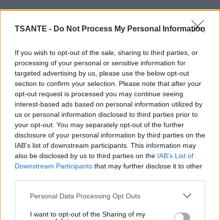
TSANTE -
Do Not Process My Personal Information
If you wish to opt-out of the sale, sharing to third parties, or
processing of your personal or sensitive information for
targeted advertising by us, please use the below opt-out
section to confirm your selection. Please note that after your
opt-out request is processed you may continue seeing
interest-based ads based on personal information utilized by
us or personal information disclosed to third parties prior to
your opt-out. You may separately opt-out of the further
disclosure of your personal information by third parties on the
IAB’s list of downstream participants. This information may
Les éthoxylates de nonylphénol sont des produits
also be disclosed by us to third parties on the
IAB’s List of
chimiques fréquemment utilisés comme détergents dans
Downstream Participants
that may further disclose it to other
de nombreux processus industriels et dans la production
de textiles naturels et synthétiques. Déversés dans les
third parties.
égouts, ils se décomposent en nonylphénol (NP), un sous-
Personal Data Processing Opt Outs
produit très toxique.
"Le nonylphénol est un perturbateur hormonal"
, a souligné
I want to opt-out of the Sharing of my