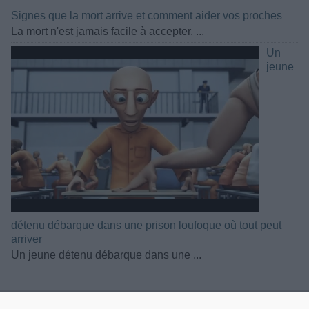
Signes que la mort arrive et comment aider vos proches
La mort n'est jamais facile à accepter. ...
Un
jeune
détenu débarque dans une prison loufoque où tout peut
arriver
Un jeune détenu débarque dans une ...