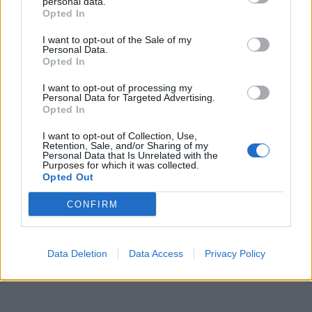
personal data.
Mme Li, en précisant qu'il pouvait contaminer la chaîne
Opted In
alimentaire et qu'il s'accumulait au sein des organismes
vivants, menaçant leur fertilité, leur système de
I want to opt-out of the Sale of my
reproduction et leur croissance.
Personal Data.
Opted In
I want to opt-out of processing my
Personal Data for Targeted Advertising.
Opted In
I want to opt-out of Collection, Use,
Retention, Sale, and/or Sharing of my
Personal Data that Is Unrelated with the
Purposes for which it was collected.
Opted Out
CONFIRM
Data Deletion
Data Access
Privacy Policy