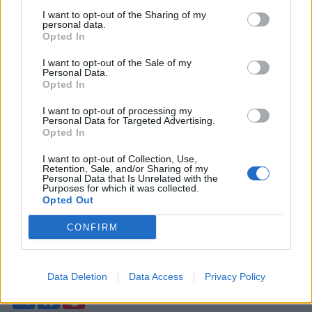
I want to opt-out of the Sharing of my
Les résultats ont permis de mettre en lumière un lien entre
personal data.
Opted In
la pleine conscience et le rapport au sport. Les chercheurs
ont constaté que les personnes qui avaient un niveau
I want to opt-out of the Sale of my
élevé de pleine conscience avaient tendance à être plus
Personal Data.
motivées pour faire de l’exercice. Elles étaient également
Opted In
moins susceptibles de ressentir une détresse
psychologique négative lorsqu’elles faisaient de
I want to opt-out of processing my
Personal Data for Targeted Advertising.
l’exercice.
Opted In
D’après les données obtenues, elles sont aussi moins
I want to opt-out of Collection, Use,
motivées par des facteurs externes tels que la
Retention, Sale, and/or Sharing of my
reconnaissance sociale, la compétition ou l’apparence
Personal Data that Is Unrelated with the
lorsqu’il s’agit de faire de l’exercice. À l’inverse, elles sont
Purposes for which it was collected.
Opted Out
motivées par des facteurs internes tels que les objectifs
personnels et le bien-être.
CONFIRM
Cette étude pourrait appuyer l’utilité d’interventions basées
sur la pleine conscience pour favoriser la motivation à faire
du sport et développer un rapport plus sain à celui-ci.
Data Deletion
Data Access
Privacy Policy
Partager
Facebook
Pinterest