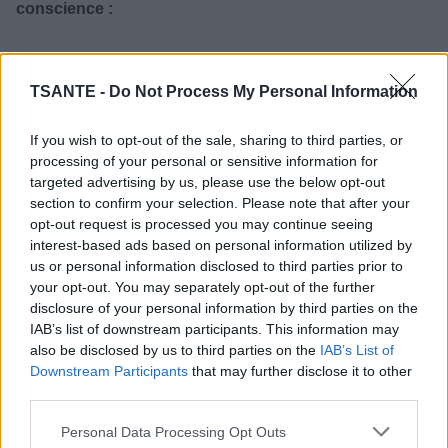
conscience :
TSANTE -
Do Not Process My Personal Information
If you wish to opt-out of the sale, sharing to third parties, or
processing of your personal or sensitive information for
targeted advertising by us, please use the below opt-out
section to confirm your selection. Please note that after your
opt-out request is processed you may continue seeing
interest-based ads based on personal information utilized by
us or personal information disclosed to third parties prior to
your opt-out. You may separately opt-out of the further
disclosure of your personal information by third parties on the
IAB’s list of downstream participants. This information may
205 hommes et femmes en bonne santé, âgés de 25 à 59
also be disclosed by us to third parties on the
IAB’s List of
ans, ont participé à cette étude. À l’aide de multiples
Downstream Participants
that may further disclose it to other
questionnaires, les chercheurs ont pu évaluer la fréquence
third parties.
de l’activité sportive des participants, leur motivation, leur
état psychologique et leur niveau de pleine conscience,
Personal Data Processing Opt Outs
liste
PsyPost
.