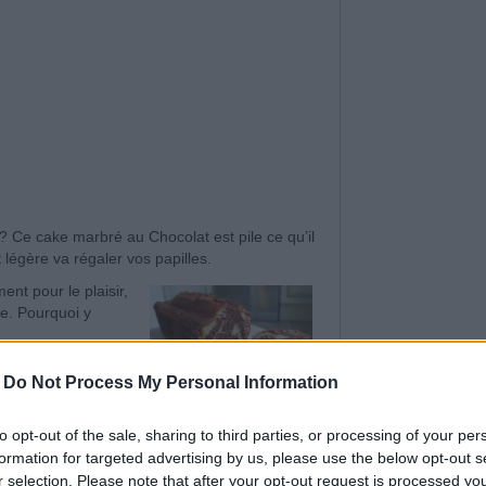
 Ce cake marbré au Chocolat est pile ce qu’il
 légère va régaler vos papilles.
nt pour le plaisir,
e. Pourquoi y
vez les étapes de la
-
Do Not Process My Personal Information
 sucre en poudre - 1 sachet de levure
to opt-out of the sale, sharing to third parties, or processing of your per
é - 3-4 cuillères à soupe de Chocolat.
formation for targeted advertising by us, please use the below opt-out s
r selection. Please note that after your opt-out request is processed y