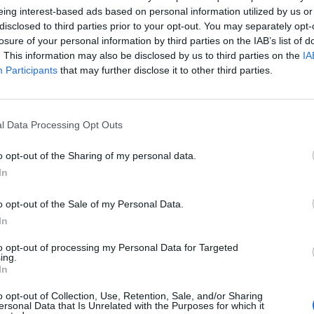
eing interest-based ads based on personal information utilized by us or
disclosed to third parties prior to your opt-out. You may separately opt-
losure of your personal information by third parties on the IAB’s list of
. This information may also be disclosed by us to third parties on the
IA
Participants
that may further disclose it to other third parties.
l Data Processing Opt Outs
o opt-out of the Sharing of my personal data.
In
o opt-out of the Sale of my Personal Data.
ajoutez progressivement la farine et la levure.
In
t afin d’obtenir une pâte très lisse.
to opt-out of processing my Personal Data for Targeted
at avec la moitié de votre première préparation
ing.
colatée homogène.
In
o opt-out of Collection, Use, Retention, Sale, and/or Sharing
ersonal Data that Is Unrelated with the Purposes for which it