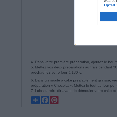
was col
Opted 
4. Dans votre première préparation, ajoutez le beurre
5. Mettez vos deux préparations au frais pendant 3
préchauffez votre four à 180°c.
6. Dans un moule à cake préalablement graissé, verse
préparation « Chocolat ». Mettez le tout au four pe
7. Laissez refroidir avant de démouler votre cake et
Partager
Facebook
Pinterest