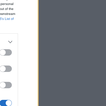
 personal
out of the
 downstream
B’s List of