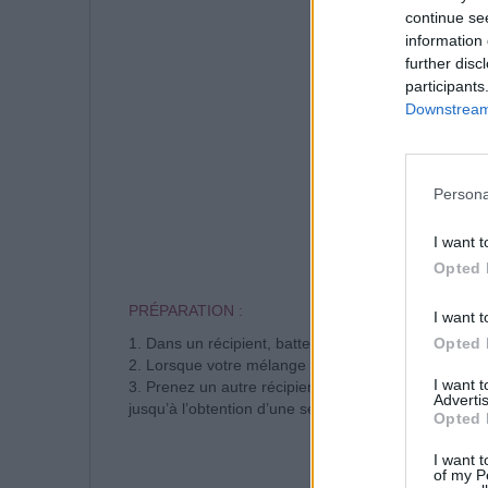
continue se
information 
further disc
participants
Downstream 
Persona
I want t
Opted 
PRÉPARATION :
I want t
1. Dans un récipient, battez les œufs en omelette et 
Opted 
2. Lorsque votre mélange est homogène, versez le lai
I want 
3. Prenez un autre récipient, et mélangez le Chocol
Advertis
jusqu’à l’obtention d’une seconde préparation cho
Opted 
I want t
of my P