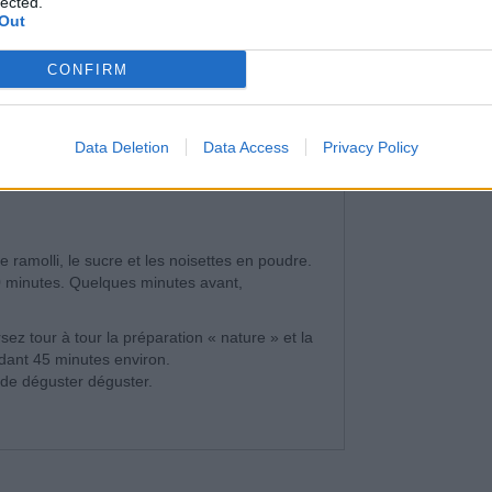
lected.
Out
CONFIRM
Data Deletion
Data Access
Privacy Policy
 ramolli, le sucre et les noisettes en poudre.
0 minutes. Quelques minutes avant,
z tour à tour la préparation « nature » et la
ndant 45 minutes environ.
 de déguster déguster.