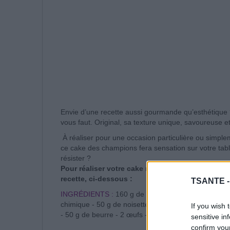
Envie d’une recette aussi gourmande qu’esthétique ?
vous faut. Original, sa texture unique, savoureuse et
À réaliser pour une occasion particulière ou simpleme
ce cake des champions fera sensation sur votre tabl
résister ?
Pour réaliser votre cake marbré au Chocolat, sui
recette, ci-dessous :
TSANTE 
INGRÉDIENTS :
160 g de farine tamisée - 100 g de
chimique - 50 g de noisettes en poudre.
If you wish 
- 50 g de beurre - 2 œufs - 10 cl de lait demi-écrém
sensitive in
confirm you