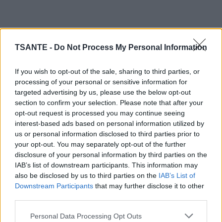
TSANTE -
Do Not Process My Personal Information
If you wish to opt-out of the sale, sharing to third parties, or
processing of your personal or sensitive information for
targeted advertising by us, please use the below opt-out
section to confirm your selection. Please note that after your
opt-out request is processed you may continue seeing
interest-based ads based on personal information utilized by
us or personal information disclosed to third parties prior to
your opt-out. You may separately opt-out of the further
disclosure of your personal information by third parties on the
IAB’s list of downstream participants. This information may
also be disclosed by us to third parties on the
IAB’s List of
- Préchauffez le four à 180 °C.
Downstream Participants
that may further disclose it to other
third parties.
- Mélangez la farine, la levure, le sucre et le sel. Incorporez
les œufs, le beurre fondu, le lait et la vanille jusqu'à obtenir
Personal Data Processing Opt Outs
une pâte homogène.