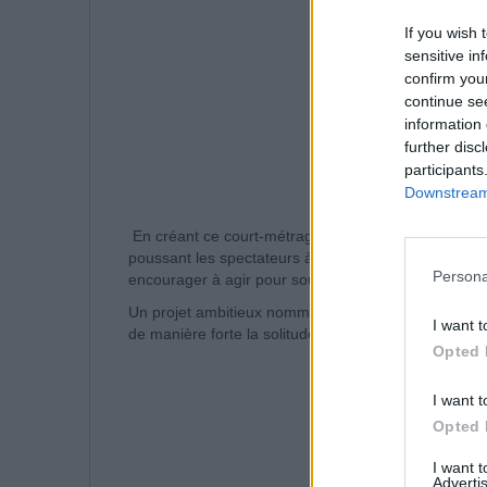
If you wish 
sensitive in
confirm you
continue se
information 
further disc
participants
Downstream 
En créant ce court-métrage, j’ai voulu transmettre u
poussant les spectateurs à réfléchir, pour les sensibil
Persona
encourager à agir pour soutenir ceux qui en souffren
Un projet ambitieux nommé Cris sans Écho qui a vu le
I want t
de manière forte la solitude que ressentent les per
Opted 
I want t
Opted 
I want 
Advertis