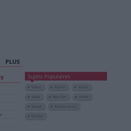
PLUS
es
Sujets Populaires
Vidéos
Psycho
Astuce
Santé
Bien-Etre
Enfant
Beauté
Relation-amour
ur
Recette