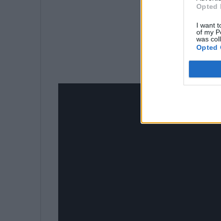
Opted 
I want t
of my P
was col
Opted 