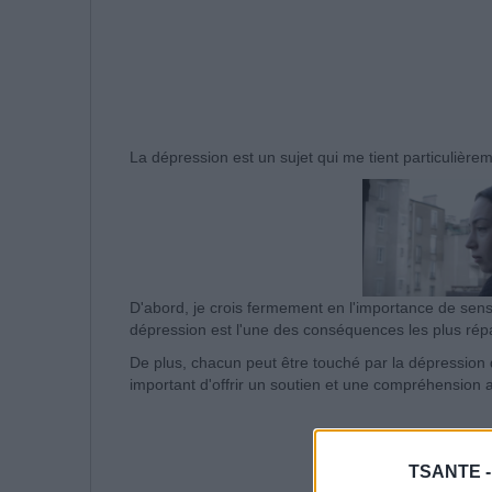
La dépression est un sujet qui me tient particulière
D'abord, je crois fermement en l'importance de sensib
dépression est l'une des conséquences les plus rép
De plus, chacun peut être touché par la dépression de
important d'offrir un soutien et une compréhension 
TSANTE 