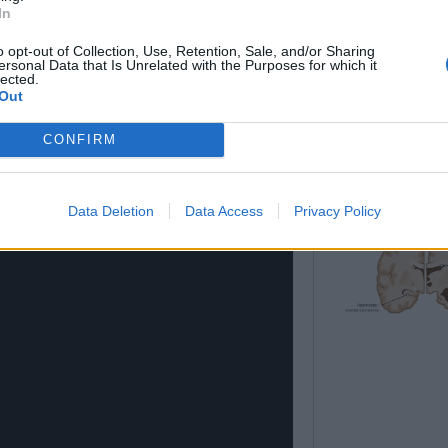
In
METTRE DU MARC D
DANS LES TOILETTES
o opt-out of Collection, Use, Retention, Sale, and/or Sharing
ersonal Data that Is Unrelated with the Purposes for which it
lected.
Out
La maladie
CONFIRM
d’Alzheimer est 
4 CHOSES À SAV
maladie ...
NE PAS AVOIR LA M
D’ALZHEIMER
Data Deletion
Data Access
Privacy Policy