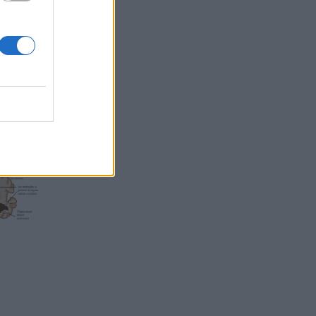
E CAFÉ
 ?
une
OIR POUR
ALADIE