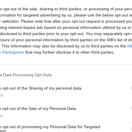
to opt-out of the sale, sharing to third parties, or processing of your per
formation for targeted advertising by us, please use the below opt-out s
r selection. Please note that after your opt-out request is processed y
eing interest-based ads based on personal information utilized by us or
disclosed to third parties prior to your opt-out. You may separately opt-
losure of your personal information by third parties on the IAB’s list of
. This information may also be disclosed by us to third parties on the
IA
Participants
that may further disclose it to other third parties.
n message d'espoir et de résilience tout en
iser à la réalité de la dépression, et les
Qui n'aime pas
l Data Processing Opt Outs
t.
IL PARAÎT QU'U
résoudre un bon
SE CACHE QUELQUE
puzzle ? ...
 jour après des mois de travail et qui illustre
DANS CETTE IMAGE 
o opt-out of the Sharing of my personal data.
sonnes souffrant de dépression.
VOUS LE ...
In
o opt-out of the Sale of my Personal Data.
In
Le marc de café 
to opt-out of processing my Personal Data for Targeted
bien plus qu’un ..
ing.
POURQUOI FAUT