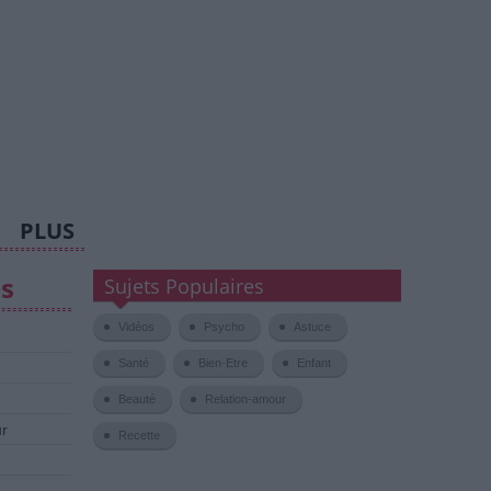
PLUS
es
Sujets Populaires
Vidéos
Psycho
Astuce
Santé
Bien-Etre
Enfant
Beauté
Relation-amour
ur
Recette