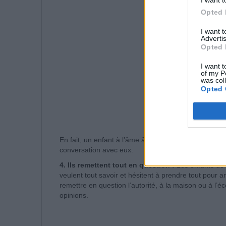
Opted 
I want 
Advertis
Opted 
I want t
of my P
was col
Opted 
En fait, un enfant à l’âme âgée aime parler aux adu
conversation avec eux.
4. Ils remettent tout en question :
Les enfants de l
veulent tout savoir et hésitent à prendre tout pour a
remettre en question l’autorité, à la maison ou à l’éc
opinions.