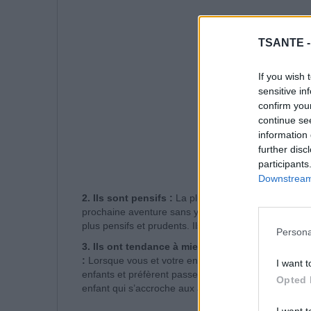
TSANTE 
If you wish 
sensitive in
confirm you
continue se
information 
further disc
participants
Downstream 
2. Ils sont pensifs :
La plupart des enfants sont plu
prochaine aventure sans y être poussés. Les enfant
plus pensifs et prudents. Ils prennent leur temps et 
Persona
3. Ils ont tendance à mieux s’entendre avec les 
:
Lorsque vous et votre enfant allez au parc ou à un
I want t
enfants et préfèrent passer du temps avec les adulte
Opted 
enfant qui s’accroche aux adultes par peur ou parce 
I want t