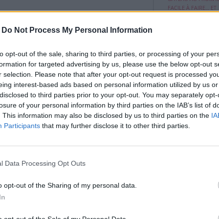
Envie d’un bon ...
FACILE À FAIRE… ET
DÉLICIEUSE!
-
Do Not Process My Personal Information
to opt-out of the sale, sharing to third parties, or processing of your per
formation for targeted advertising by us, please use the below opt-out s
Très souvent, no
voyons des énig
r selection. Please note that after your opt-out request is processed y
"LE CASSE-TÊTE
...
eing interest-based ads based on personal information utilized by us or
QUI DÉFIE TOUT LE 
disclosed to third parties prior to your opt-out. You may separately opt-
SAUREZ-VOUS TROUVE
losure of your personal information by third parties on the IAB’s list of
. This information may also be disclosed by us to third parties on the
IA
Participants
that may further disclose it to other third parties.
tôt enthousiastes et se jettent dans la
s à l’âme ancienne, en revanche, sont un peu
réfléchissent avant de se lancer.
l Data Processing Opt Outs
adultes qu’avec les autres enfants
 événement, ils semblent s’éloigner des autres
o opt-out of the Sharing of my personal data.
s. Il ne faut pas confondre cela avec un
In
qu’il est dans le besoin.
o opt-out of the Sale of my Personal Data.