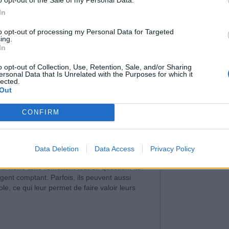
In
to opt-out of processing my Personal Data for Targeted
ing.
In
o opt-out of Collection, Use, Retention, Sale, and/or Sharing
ersonal Data that Is Unrelated with the Purposes for which it
lected.
Out
CONFIRM
ltes et peut facilement engager une
Data Deletion
Data Access
Privacy Policy
a vieille âme remettent tout en question. Ils
rgent comptant. Parfois, ils peuvent aussi
ole, ce qui leur permet de faire valoir leurs