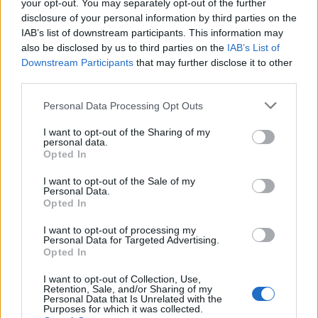
your opt-out. You may separately opt-out of the further
traverser la route à quelques mètres d’eux.
disclosure of your personal information by third parties on the
Une vidéo montrant ce phénomène pour le moins
IAB’s list of downstream participants. This information may
inhabituel a été postée sur YouTube l’automne dernier et
also be disclosed by us to third parties on the
IAB’s List of
depuis, elle a fait un véritable buzz, avec plus d’un million
Downstream Participants
that may further disclose it to other
de vues.
third parties.
Regardez la vidéo ci-dessous :
Personal Data Processing Opt Outs
I want to opt-out of the Sharing of my
personal data.
Opted In
I want to opt-out of the Sale of my
Personal Data.
Opted In
I want to opt-out of processing my
Personal Data for Targeted Advertising.
Opted In
I want to opt-out of Collection, Use,
Retention, Sale, and/or Sharing of my
Personal Data that Is Unrelated with the
Purposes for which it was collected.