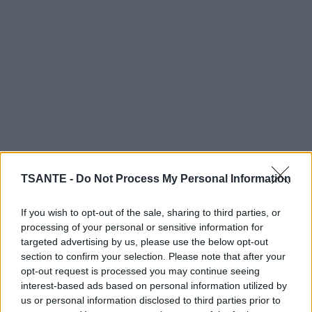
TSANTE -
Do Not Process My Personal Information
Le chemin en question longe la rivière Skokomish, où un
excédent d’eau s’accumule habituellement en petites
mares sur la route et les champs avoisinants.
If you wish to opt-out of the sale, sharing to third parties, or
processing of your personal or sensitive information for
Alors que le niveau de l’eau monte, de plus en plus d’eau
targeted advertising by us, please use the below opt-out
s’accumule le long de la route…et en effet, vous
section to confirm your selection. Please note that after your
commencez à comprendre où nous voulons en venir.
opt-out request is processed you may continue seeing
interest-based ads based on personal information utilized by
Tandis que les automobilistes conduisaient tranquillement,
us or personal information disclosed to third parties prior to
ils sont tombés sur un saumon géant (!) qui essayait de