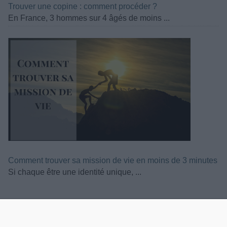
Trouver une copine : comment procéder ?
En France, 3 hommes sur 4 âgés de moins ...
Comment trouver sa mission de vie en moins de 3 minutes
Si chaque être une identité unique, ...