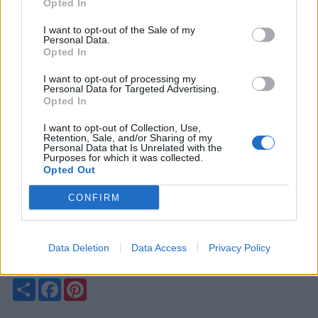
Opted In
Sans les pollinisateurs comme elle, de nombreuses fleurs,
fruits et cultures auraient du mal à se développer.
I want to opt-out of the Sale of my
Personal Data.
Pourquoi l’appelle-t-on “abeille charpentière” ?
Opted In
La Xylocopa construit parfois son nid dans du bois tendre
I want to opt-out of processing my
Personal Data for Targeted Advertising.
ou mort. Elle creuse de petits tunnels pour y déposer ses
Opted In
œufs, ce qui lui vaut son surnom d’abeille charpentière.
I want to opt-out of Collection, Use,
Cela ne signifie pas qu’elle détruit les maisons comme un
Retention, Sale, and/or Sharing of my
parasite : elle préfère généralement le bois ancien ou déjà
Personal Data that Is Unrelated with the
Purposes for which it was collected.
abîmé.
Opted Out
Faut-il la laisser tranquille ?
CONFIRM
Oui. Si cette abeille entre dans un jardin ou se pose près
de vous, il est conseillé de simplement la laisser repartir.
Elle participe activement à la biodiversité et reste bien plus
Data Deletion
Data Access
Privacy Policy
utile que dangereuse.
Partager
Facebook
Pinterest