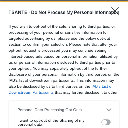
TSANTE -
Do Not Process My Personal Information
If you wish to opt-out of the sale, sharing to third parties, or
processing of your personal or sensitive information for
targeted advertising by us, please use the below opt-out
section to confirm your selection. Please note that after your
opt-out request is processed you may continue seeing
interest-based ads based on personal information utilized by
us or personal information disclosed to third parties prior to
your opt-out. You may separately opt-out of the further
Contrairement aux idées reçues, elle attaque très peu et
disclosure of your personal information by third parties on the
préfère éviter le contact.
IAB’s list of downstream participants. This information may
also be disclosed by us to third parties on the
IAB’s List of
Pourquoi cette abeille est importante
Downstream Participants
that may further disclose it to other
third parties.
Cette abeille est une excellente pollinisatrice. En se
déplaçant de fleur en fleur, elle participe à la reproduction
Personal Data Processing Opt Outs
des plantes et aide à maintenir l’équilibre des
écosystèmes.
I want to opt-out of the Sharing of my
personal data.