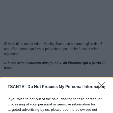
Si vous dites cela à Adam Harding-Jones, un homme anglais de 48
ans, c’est certain qu’il vous priera de ne pas croire à ces derniers
arguments.
«
Je me sens beaucoup plus jeune »,
dit l’homme qui a perdu 70
kilos.
TSANTE -
Do Not Process My Personal Information
If you wish to opt-out of the sale, sharing to third parties, or
processing of your personal or sensitive information for
targeted advertising by us, please use the below opt-out