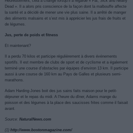
Heureusement, cela a changé lorsqu’il a regardé « Fat, Sick and Nearly
Dead ». Il a alors pris conscience de la façon dont la malbouffe affecte
la santé et a décidé de mener une vie plus saine. Il a arrêté de manger
des aliments malsains et s’est mis à apprécier les jus frais de fruits et
de légumes.
Jus, perte de poids et fitness
Et maintenant?
Il a perdu 70 kilos et participe régulièrement à divers événements
sportifs. Il est membre de clubs de sport et de cyclisme et a également
terminé une course d’obstacles par équipes d’environ 13 km. Il participe
aussi à une course de 160 km au Pays de Galles et plusieurs semi-
marathons.
Adam Harding-Jones boit des jus sains faits maison pour le petit-
déjeuner et le repas du midi. A l’heure du dîner, Adams mange du
poisson et des légumes à la place des saucisses frites comme il faisait
avant.
Source:
NaturalNews.com
(1)
http://www.bostonmagazine.com/