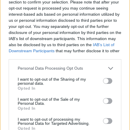
section to confirm your selection. Please note that after your
opt-out request is processed you may continue seeing
interest-based ads based on personal information utilized by
us or personal information disclosed to third parties prior to
your opt-out. You may separately opt-out of the further
disclosure of your personal information by third parties on the
IAB’s list of downstream participants. This information may
also be disclosed by us to third parties on the
IAB’s List of
Downstream Participants
that may further disclose it to other
third parties.
Personal Data Processing Opt Outs
I want to opt-out of the Sharing of my
personal data.
Opted In
Les jus lui ont changé la vie et c’est peu de dire qu’il est reconnaissant
I want to opt-out of the Sale of my
pour toutes les améliorations qu’ils ont apportées à sa santé. Harding-
Personal Data.
Jones pesait 210 kilos et a réussi à perdre 70 kilos en un an, grâce à
Opted In
son alimentation à base de jus frais de légumes.
I want to opt-out of processing my
C’est le documentaire mondialement connu « Fat, Sick and Nearly
Personal Data for Targeted Advertising.
Dead » (Gros, Malade et Presque Mort) et son diagnostic d’insuffisance
Opted In