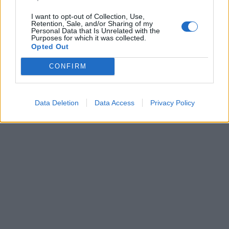
rénale qui l’ont motivé et il a décidé de changer ses habitudes
alimentaires sans regret. (2)
I want to opt-out of Collection, Use,
Retention, Sale, and/or Sharing of my
Personal Data that Is Unrelated with the
Purposes for which it was collected.
Opted Out
CONFIRM
Data Deletion
Data Access
Privacy Policy