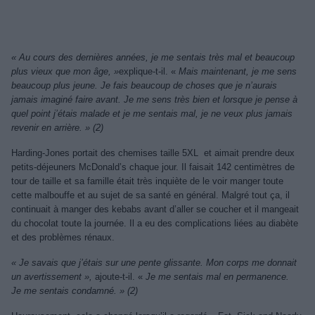
« Au cours des dernières années, je me sentais très mal et beaucoup
plus vieux que mon âge, »
explique-t-il. «
Mais maintenant, je me sens
beaucoup plus jeune. Je fais beaucoup de choses que je n’aurais
jamais imaginé faire avant. Je me sens très bien et lorsque je pense à
quel point j’étais malade et je me sentais mal, je ne veux plus jamais
revenir en arrière. » (2)
Harding-Jones portait des chemises taille 5XL et aimait prendre deux
petits-déjeuners McDonald’s chaque jour. Il faisait 142 centimètres de
tour de taille et sa famille était très inquiète de le voir manger toute
cette malbouffe et au sujet de sa santé en général. Malgré tout ça, il
continuait à manger des kebabs avant d’aller se coucher et il mangeait
du chocolat toute la journée. Il a eu des complications liées au diabète
et des problèmes rénaux.
« Je savais que j’étais sur une pente glissante. Mon corps me donnait
un avertissement »,
ajoute-t-il. «
Je me sentais mal en permanence.
Je me sentais condamné. » (2)