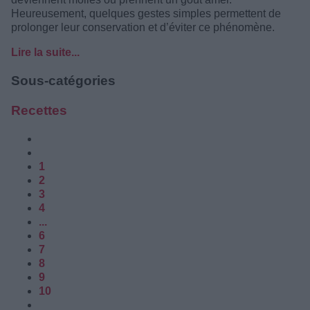
Heureusement, quelques gestes simples permettent de
prolonger leur conservation et d’éviter ce phénomène.
Lire la suite...
Sous-catégories
Recettes
1
2
3
4
...
6
7
8
9
10