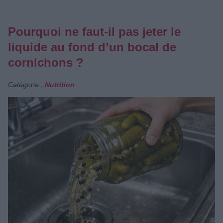
Pourquoi ne faut-il pas jeter le
liquide au fond d’un bocal de
cornichons ?
Catégorie :
Nutrition