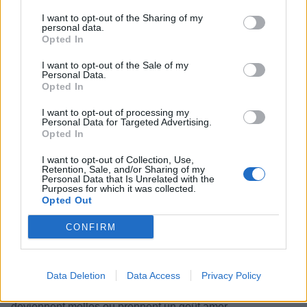
terre germent à la maison
I want to opt-out of the Sharing of my
personal data.
Catégorie :
Nutrition
Opted In
I want to opt-out of the Sale of my
Personal Data.
Opted In
I want to opt-out of processing my
Personal Data for Targeted Advertising.
Opted In
I want to opt-out of Collection, Use,
Retention, Sale, and/or Sharing of my
Personal Data that Is Unrelated with the
Purposes for which it was collected.
Opted Out
CONFIRM
Les pommes de terre font partie des aliments que l’on
Data Deletion
Data Access
Privacy Policy
conserve souvent longtemps à la maison. Pourtant, il
arrive qu’elles commencent rapidement à germer,
deviennent molles ou prennent un goût amer.