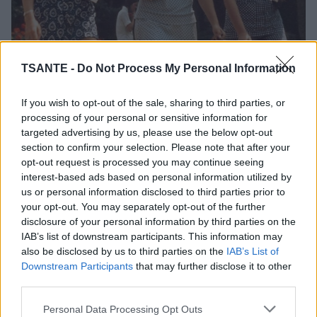
TSANTE -
Do Not Process My Personal Information
If you wish to opt-out of the sale, sharing to third parties, or
Beaucoup de photos anciennes frappent par un détail :
processing of your personal or sensitive information for
dans les années 70, la majorité des adultes semblaient
targeted advertising by us, please use the below opt-out
nettement plus minces qu’aujourd’hui. Cette impression
section to confirm your selection. Please note that after your
n’est pas qu’une illusion nostalgique. Les données de
opt-out request is processed you may continue seeing
santé publique montrent effectivement que le surpoids et
l’obésité étaient beaucoup moins fréquents
interest-based ads based on personal information utilized by
qu’actuellement. Mais pourquoi ? La réponse tient à
us or personal information disclosed to third parties prior to
plusieurs changements profonds dans notre mode de vie.
your opt-out. You may separately opt-out of the further
disclosure of your personal information by third parties on the
Nutrition
IAB’s list of downstream participants. This information may
Maigrir
also be disclosed by us to third parties on the
IAB’s List of
Downstream Participants
that may further disclose it to other
Lire la suite...
third parties.
Comment éviter que les pommes de
Personal Data Processing Opt Outs