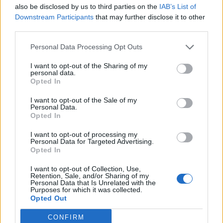
also be disclosed by us to third parties on the
IAB’s List of
Downstream Participants
that may further disclose it to other
third parties.
Personal Data Processing Opt Outs
I want to opt-out of the Sharing of my
personal data.
Opted In
I want to opt-out of the Sale of my
Personal Data.
Opted In
Une autre raison pour laquelle une personne peut se
retrouver perpétuellement en retard est qu'elle est
I want to opt-out of processing my
simplement plongée dans une autre activité et perd la
Personal Data for Targeted Advertising.
trace du temps.
Être passionné par un sujet peut se
Opted In
traduire par un succès à long terme, ce qui signifie que les
personnes en retard peuvent avoir beaucoup de succès.
I want to opt-out of Collection, Use,
Retention, Sale, and/or Sharing of my
Personal Data that Is Unrelated with the
Des chefs d'entreprise comme Steve Jobs, Warren
Purposes for which it was collected.
Winfrey, Warren Buffett et Jeff Bezos ont tous insisté sur le
Opted Out
fait que le fait d'être vraiment passionné par votre travail
est le secret du succès.
Donc, la prochaine fois que
CONFIRM