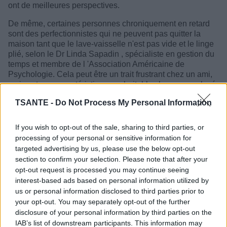
ont de meilleures perspectives.
De même, certaines personnes chroniquement en retard
sont des perfectionnistes qui ne peuvent pas quitter la
maison tant que le lave-vaisselle n'est pas vide et le linge
plié, selon le Dr Linda Sapadin , spécialiste en gestion du
temps et membre de l 'Association Américaine de
Psychologie.
Cela peut être un trait frustrant chez un ami,
mais est une caractéristique souhaitable chez un employé
et peut mener à une carrière plus réussie.
TSANTE -
Do Not Process My Personal Information
If you wish to opt-out of the sale, sharing to third parties, or
processing of your personal or sensitive information for
targeted advertising by us, please use the below opt-out
section to confirm your selection. Please note that after your
opt-out request is processed you may continue seeing
interest-based ads based on personal information utilized by
us or personal information disclosed to third parties prior to
your opt-out. You may separately opt-out of the further
disclosure of your personal information by third parties on the
IAB’s list of downstream participants. This information may