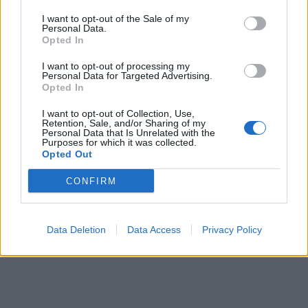
mais également par le fait de se relâcher une fois la
I want to opt-out of the Sale of my
relation installée. La plupart des sondés (72 %) expliquent
Personal Data.
Opted In
d'ailleurs avoir moins de pression pour rester minces que
lorsqu'ils étaient célibataires.
I want to opt-out of processing my
Personal Data for Targeted Advertising.
"Il est tout à fait stupéfiant que de nombreux couples
Opted In
grossissent moins de quatre ans après leur mariage. Ce
qui est également frappant dans cette recherche c'est de
I want to opt-out of Collection, Use,
savoir comment le poids des hommes et des femmes a
Retention, Sale, and/or Sharing of my
Personal Data that Is Unrelated with the
tendance à monter en tandem", affirme au Daily Mail,
Purposes for which it was collected.
directeur général de la firme de régime Forza Supplements
Opted Out
qui a mené l'enquête. Seul point positif, le phénomène
inverse se produit également : si le mari ou la femme
CONFIRM
décide de faire un régime, il en va de même de leur moitié.
Partager
Facebook
Pinterest
Data Deletion
Data Access
Privacy Policy