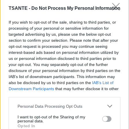
grossi de 6 livres, soit 2,7 kg environ. Enfin, 18 % des
TSANTE -
Do Not Process My Personal Information
sondés affirment que le mariage n'a eu aucun impact sur
leur poids.
If you wish to opt-out of the sale, sharing to third parties, or
processing of your personal or sensitive information for
targeted advertising by us, please use the below opt-out
section to confirm your selection. Please note that after your
opt-out request is processed you may continue seeing
interest-based ads based on personal information utilized by
us or personal information disclosed to third parties prior to
your opt-out. You may separately opt-out of the further
disclosure of your personal information by third parties on the
IAB’s list of downstream participants. This information may
also be disclosed by us to third parties on the
IAB’s List of
Downstream Participants
that may further disclose it to other
third parties.
Personal Data Processing Opt Outs
Pas de sport et trop de grignotage :
Pour expliquer cette
I want to opt-out of the Sharing of my
prise de poids soudaine, les couples évoquent en premier
personal data.
lieu le fait de passer plus de temps à grignoter en duo
Opted In
devant la télévision avec leur partenaire (plus de 50 %),