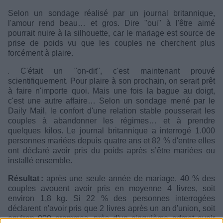
Selon un sondage réalisé par un journal britannique,
l'amour rend beau… et gros. Dire "oui" à l'être aimé
pourrait nuire à la silhouette, car le mariage est source de
prise de poids vu que les couples ne cherchent plus
forcément à plaire.
C'était un "on-dit", c'est maintenant prouvé
scientifiquement. Pour plaire à son prochain, on serait prêt
à faire n'importe quoi. Mais une fois la bague au doigt,
c'est une autre affaire… Selon un sondage mené par le
Daily Mail, le confort d'une relation stable pousserait les
couples à abandonner les régimes… et à prendre
quelques kilos. Le journal britannique a interrogé 1.000
personnes mariées depuis quatre ans et 82 % d'entre elles
ont déclaré avoir pris du poids après s’être mariées ou
installé ensemble.
Résultat :
après une seule année de mariage, 40 % des
couples avouent avoir pris en moyenne 4 livres, soit
environ 1,8 kg. Si 22 % des personnes interrogées
déclarent n'avoir pris que 2 livres après un an d'union, soit
environ 900 grammes, près d'un cinquième admet avoir