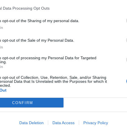
 & Soins
|
Affichages : 1443
l Data Processing Opt Outs
a peau change naturellement. Elle devient plus
, moins élastique, et des rides ou un
o opt-out of the Sharing of my personal data.
vent apparaître, notamment au niveau des
In
 des mains — comme on le voit sur cette
tions sont normales, mais il est tout à fait
o opt-out of the Sale of my Personal Data.
entir les effets et de préserver le confort et
a peau.
In
to opt-out of processing my Personal Data for Targeted
ing.
In
Cette alerte a été
ALERTE AU TRIA
publiée par le ...
o opt-out of Collection, Use, Retention, Sale, and/or Sharing
du café : pourquoi est-ce
RISQUES ET PRÉVEN
ersonal Data that Is Unrelated with the Purposes for which it
CONTRE LA MALADI
?
lected.
CHAGAS
Out
 & Soins
|
Affichages : 1085
ins avec
du sel + du café
(souvent en
CONFIRM
 recommandé surtout pour
2 raisons très
La décision est pr
yer en profondeur
et
enlever les mauvaises
il faut ...
Data Deletion
Data Access
Privacy Policy
COMMENT ANNO