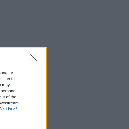
sonal or
ection to
ou may
 personal
out of the
 downstream
B’s List of