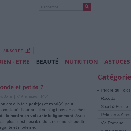
S'INSCRIRE
BIEN - ETRE
BEAUTÉ
NUTRITION
ASTUCES
Catégori
onde et petite ?
Perdre du Poids
 & Soins
|
Affichages : 1434
Recette
 on est à la fois
petit(e) et rond(e)
peut
Sport & Forme
compliqué. Pourtant, il ne s’agit pas de cacher
Relation & Amo
 de
le mettre en valeur intelligemment
. Avec
simples, il est possible de créer une silhouette
Vie Pratique
égante et moderne.