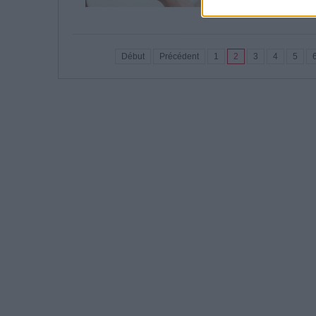
Lire la suite...
Début
Précédent
1
2
3
4
5