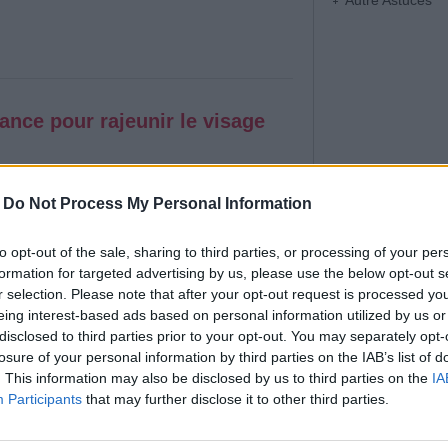
Autre Astuces
ance pour rajeunir le visage
 & Soins
|
Affichages : 1352
vre et sel ne sont plus considérés comme un
-
Do Not Process My Personal Information
’âge. Ils sont aujourd’hui un véritable choix de
s, ils peuvent illuminer le visage et lui
to opt-out of the sale, sharing to third parties, or processing of your per
che de modernité. Un coiffeur professionnel
formation for targeted advertising by us, please use the below opt-out s
es particulièrement flatteuses pour mettre en
r selection. Please note that after your opt-out request is processed y
eur naturelle tout en rajeunissant les traits.
eing interest-based ads based on personal information utilized by us or
disclosed to third parties prior to your opt-out. You may separately opt-
losure of your personal information by third parties on the IAB’s list of
. This information may also be disclosed by us to third parties on the
IA
Participants
that may further disclose it to other third parties.
ui vieillit