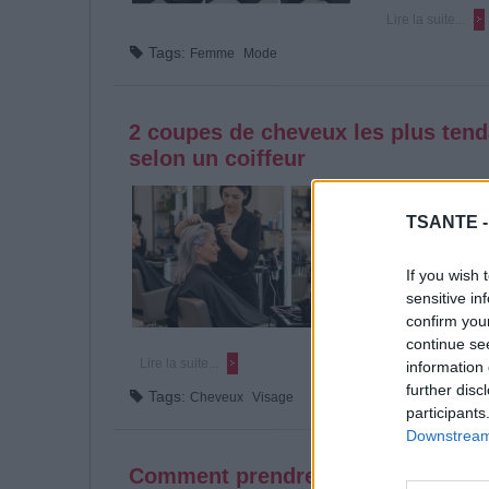
Lire la suite...
Tags:
Femme
Mode
2 coupes de cheveux les plus tend
selon un coiffeur
Catégorie :
Beauté
Les cheveux poi
TSANTE 
simple signe de l
style. Bien coupé
If you wish 
apporter une tou
sensitive in
révèle deux coup
confirm you
valeur cette coul
continue se
Lire la suite...
information 
further disc
Tags:
Cheveux
Visage
participants
Downstream 
Comment prendre soin d’une peau q