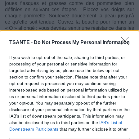
joues flasques et grasses contre des pommettes bien
définies en suivant ces étapes : Placez vos doigts sur
chaque pommette. Soulevez doucement la peau jusqu’à
ce qu’elle soit tendue. Ouvrez la bouche pour former un
« O » allongé ; vous devriez sentir une résistance dans les
muscles des joues. Maintenez la touche enfoncée pendant
5 secondes. Compléter 10 à 15 séries
TSANTE -
Do Not Process My Personal Information
If you wish to opt-out of the sale, sharing to third parties, or
processing of your personal or sensitive information for
targeted advertising by us, please use the below opt-out
section to confirm your selection. Please note that after your
opt-out request is processed you may continue seeing
interest-based ads based on personal information utilized by
us or personal information disclosed to third parties prior to
your opt-out. You may separately opt-out of the further
disclosure of your personal information by third parties on the
IAB’s list of downstream participants. This information may
also be disclosed by us to third parties on the
IAB’s List of
Downstream Participants
that may further disclose it to other
third parties.