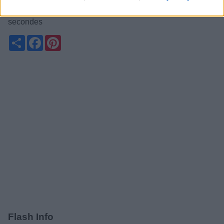
comment : Fermez votre bouche et gonflez vos joues.
Faire passer l’air d’une joue à l’autre. Répéter pendant 30
secondes
Partager
Facebook
Pinterest
Flash Info