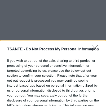
TSANTE -
Do Not Process My Personal Information
If you wish to opt-out of the sale, sharing to third parties, or
processing of your personal or sensitive information for
targeted advertising by us, please use the below opt-out
section to confirm your selection. Please note that after your
opt-out request is processed you may continue seeing
2- Résolution étape par étape
interest-based ads based on personal information utilized by
Équation :
7 + 7 ÷ 7 + 7 × 7 – 7
us or personal information disclosed to third parties prior to
your opt-out. You may separately opt-out of the further
disclosure of your personal information by third parties on the
IAB’s list of downstream participants. This information may