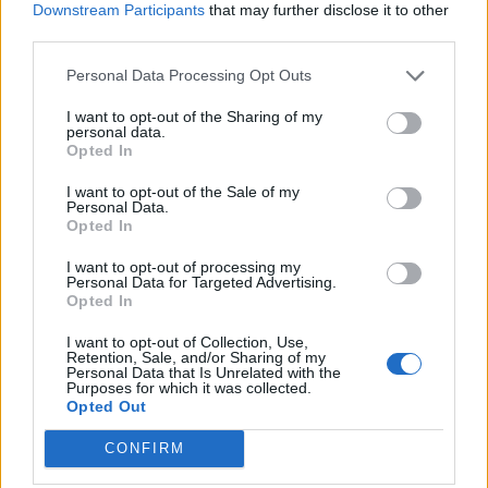
Downstream Participants
that may further disclose it to other
third parties.
Personal Data Processing Opt Outs
I want to opt-out of the Sharing of my
personal data.
Opted In
I want to opt-out of the Sale of my
Personal Data.
Opted In
I want to opt-out of processing my
Personal Data for Targeted Advertising.
Opted In
I want to opt-out of Collection, Use,
Retention, Sale, and/or Sharing of my
4. Tomates en fleurs :
En plaçant la coquille d’oeuf sous
Personal Data that Is Unrelated with the
les tomates, les poivrons, les courgettes et les courges, la
Purposes for which it was collected.
libération lente de calcium évitera les légumes de pourrir,
Opted Out
quelque chose qui arrive quand les légumes connaissent
une carence en calcium, écrit Migardener.
CONFIRM
5. Petits pots :
La coquille d’œuf convient aussi