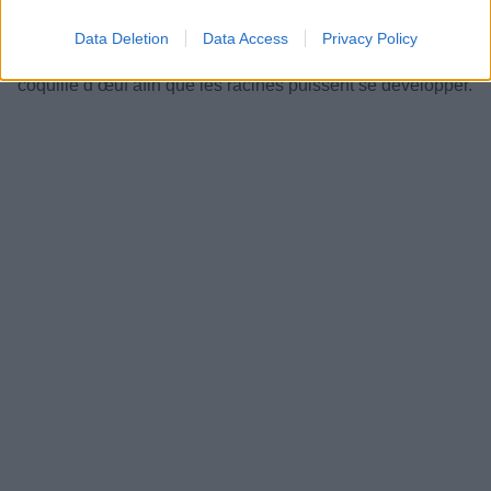
parfaitement pour faire des petits pots. Rincer la coquille,
Data Deletion
Data Access
Privacy Policy
mettez-la dans un carton, avec de la terre et des pousses
et voilà ! N’oubliez pas de retirer les extrémités de la
coquille d’œuf afin que les racines puissent se développer.