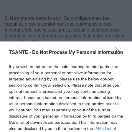
2. Nutriments dans le sol :
Selon Migardener, les
coquilles d’oeufs contiennent des nutriments et des
minerais, tels que le calcium. La coquille sedécompose
lentement, ce qui permet aux plantes d’absorber une dose
parfaite de calcium.
TSANTE -
Do Not Process My Personal Information
3. Eloigner les escargots et les vers :
Les coquilles
d’oeufs aident également à éloigner les petits escargots et
les vers qui cherchent un bon dîner. Lorsque la coquille est
If you wish to opt-out of the sale, sharing to third parties, or
placée autour de votre plante, il devient difficile pour eux
processing of your personal or sensitive information for
de l’atteindre, ils feront de leur mieux, mais les bords de
targeted advertising by us, please use the below opt-out
coquille pointus créeront une barrière de protection.
section to confirm your selection. Please note that after your
opt-out request is processed you may continue seeing
interest-based ads based on personal information utilized by
us or personal information disclosed to third parties prior to
your opt-out. You may separately opt-out of the further
disclosure of your personal information by third parties on the
IAB’s list of downstream participants. This information may
also be disclosed by us to third parties on the
IAB’s List of