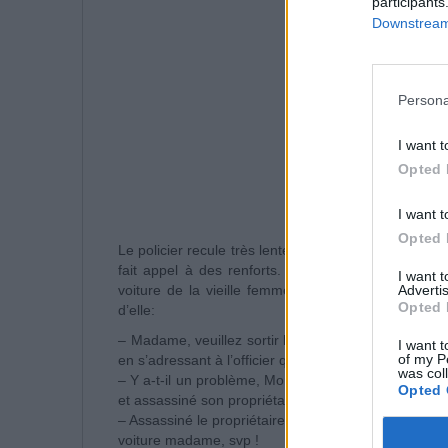
participants
Downstream 
Persona
I want t
Opted 
I want t
Opted 
Le policier recule très lentement, se dirige vers sa
fait appel à des renforts. Quelques minutes plus t
I want 
Advertis
voiture de la vieille femme et un policier avec un
Opted 
d’elle:
– Madame, veuillez sortir lentement du véhicule, les
I want t
of my P
en s’adressant à l’officier qui la menace de son arm
was col
– Y a-t-il un problème, Monsieur l’agent ? – Mon col
Opted 
et assassiné son propriétaire.*
– Assassiné le propriétaire ? Etes-vous sérieux ? – O
voiture madame, svp !