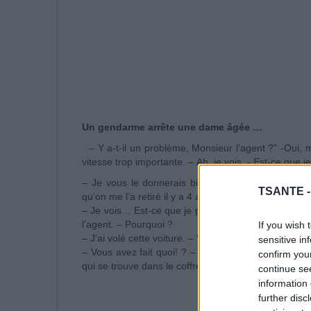
Un gendarme arrête une dame âgée …
– Y a-t-il un problème, Monsieur l’agent ?” -Oui,
vitesse trop importante. – Ah, je vois. - Est-ce que 
– Je vous le donnerais bien, mais je n’en ai pas
TSANTE 
qu’on me l’a retiré il y a 4 ans pour conduite en état 
– Je vois… Est-ce que je peux voir la carte grise d
l’agent. – Pourquoi ?
If you wish 
– J’ai volé cette voiture. – Vous l’avez volée ? – Oui 
sensitive in
– Vous avez fait quoi! ? – Les parties du corps son
confirm you
qui se trouve dans le coffre, si vous voulez les voir
continue se
information 
further disc