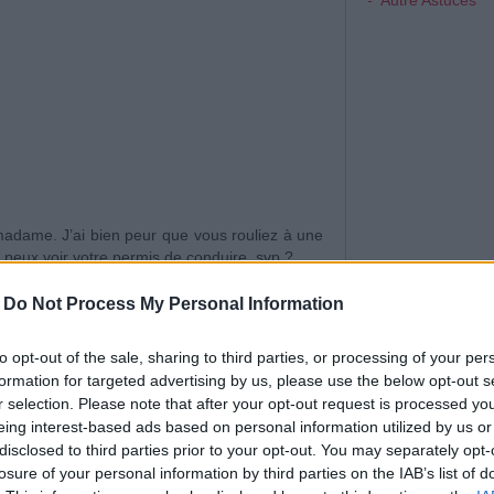
Autre Astuces
 madame. J’ai bien peur que vous rouliez à une
je peux voir votre permis de conduire, svp ?
. – Vous n’en avez pas ? – Non. Figurez-vous
-
Do Not Process My Personal Information
d’ivresse.
u véhicule ? – Je n’en ai pas non plus monsieur
to opt-out of the sale, sharing to third parties, or processing of your per
et j’ai tué le propriétaire monsieur l’agent.
formation for targeted advertising by us, please use the below opt-out s
t dans des sachets en plastique dans la valise
r selection. Please note that after your opt-out request is processed y
…
eing interest-based ads based on personal information utilized by us or
disclosed to third parties prior to your opt-out. You may separately opt-
losure of your personal information by third parties on the IAB’s list of