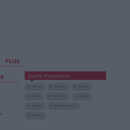
PLUS
es
Sujets Populaires
Vidéos
Psycho
Astuce
Santé
Bien-Etre
Enfant
Beauté
Relation-amour
ur
Recette