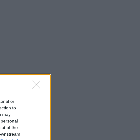
sonal or
ection to
ou may
 personal
out of the
 downstream