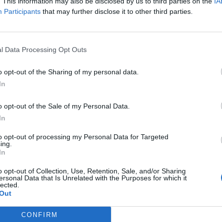
. This information may also be disclosed by us to third parties on the
IA
Participants
that may further disclose it to other third parties.
l Data Processing Opt Outs
o opt-out of the Sharing of my personal data.
In
o opt-out of the Sale of my Personal Data.
In
Ma grand-mère a
 voiture en ne quittant pas la femme des yeux et
ASTUCE GRAND
astuce infaillible .
ard, d’autres voitures de police encerclent la
to opt-out of processing my Personal Data for Targeted
INFAILLIBLE ET NAT
ing.
 pistolet dans les mains s’approche lentement
POUR GARDER L'ÉCL
In
TISSUS FONCÉS
 mains en l’air ! La vieille dame s’exécute tout
o opt-out of Collection, Use, Retention, Sale, and/or Sharing
ersonal Data that Is Unrelated with the Purposes for which it
e:
lected.
lègue m’a dit que vous aviez volé cette voiture
Out
ui oui, ouvrez la valise dans le coffre de votre
Parmi tous les
CONFIRM
VÉRITABLE REM