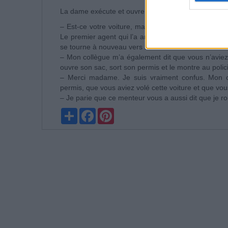
La dame exécute et ouvre la valise, mais il n’y a rien à
– Est-ce votre voiture, madame ? – Oui, bien sur, vo
Le premier agent qui l’a arrêtée n’y comprend plus r
se tourne à nouveau vers la vieille dame :
– Mon collègue m’a également dit que vous n’aviez
ouvre son sac, sort son permis et le montre au policie
– Merci madame. Je suis vraiment confus. Mon co
permis, que vous aviez volé cette voiture et que vous
– Je parie que ce menteur vous a aussi dit que je ro
Partager
Facebook
Pinterest